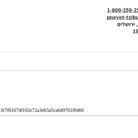
1-800-250-2
pneyot-tzibu
1