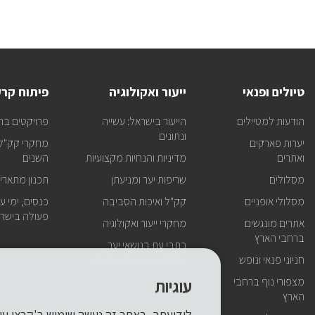
טיולים ופנאי
ייעור ואקולוגיה
פיתוח קר
הודעות למטיילים
הייעור בישראל: עשייה
פרויקטים בר
ונתונים
יערות פארקים
מחקרי קק"ל 
ואתרים
מדיניות והנחיות מקצועיות
השנים
מסלולים
שריפות יער ומניעתן
תכנון מתארי
מסלולי אופניים
קק"ל ואיכות הסביבה
כנסים, ימי עיו
פעולה בישרא
אתרים מונגשים
מחקרי ייעור ואקולוגיה
ברחבי הארץ
כתבי עת בנושאי יער,
חניוני פנאי ונופש
אקולוגיה ושטחים פתוחים
מצפורי נוף ברחבי
עוגיות
הארץ