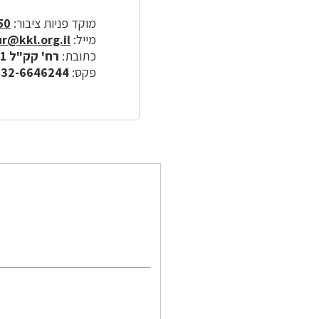
מוקד פניות ציבור:
50
מייל:
r@kkl.org.il
כתובת:
רח' קק"ל 1, ירושלים
פקס:
532-6646244