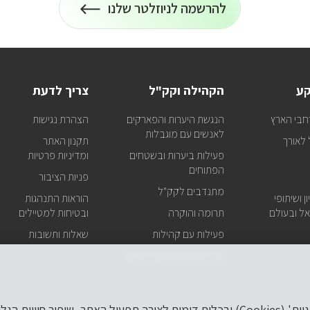
להרשמה לניוזלטר שלנו
הרשמה
על
כל
לניוזלטר
המידע
על
טיולים
ופעילויות
קע
הקהילה וקק"ל
צריך לדעת
קק"ל
אצלכם
חבי הארץ
הנגשת היערות והפארקים
הצהרת נגישות
במייל
לאנשים עם מוגבלות
לאורך
תקנון האתר
פעילות ביערות ובשטחים
ומדיניות פרטיות
הפתוחים
פניות הציבור
מתנדבים לקק"ל
ן ושיתופי
הוראות התנהגות
ל ובעולם
תרומה והוקרה
ובטיחות למטיילים
פעילות עם קהילות
שאלות ותשובות
פעילות וסיוע בזמני חירום
לידיעתך, באתר זה נעשה שימוש ב'קבצי עוגיות' (Cookies) ובכלים דומים לצורך תפעול הא