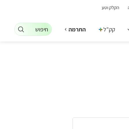
הקלק וטע
חיפוש
קק"ל +
התרמה