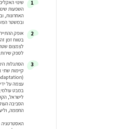
שינוי האקלים 
השפעות שינוי
האחרונות, וב
ובמשטר המשקע
אופק ההתייח
בטווח זמן זה
לצמצום שטח ה
לספק שירותי 
הסתגלות היא
עצמה על ידי 
במבט עולמי, 
לישראל, הקט
הסביבה העול
החממה, וליער
האסטרטגיה ה