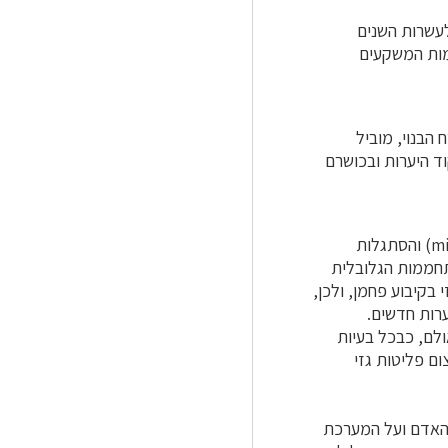
לעשרות השנים
כמות המשקעים
הבנוי, מוביל
ד היערות ובכושרם
קיימות שתי אסטרטגיות עקרוניות להתמודדות עם שינוי האקלים: אפחות (mitigation) והסתגלות
ההתחממות הגלובלית
בקיבוע פחמן, ולכן,
ערות חדשים.
לם, כבכל בעיות
ם פליטות גזי
האדם ועל המערכת