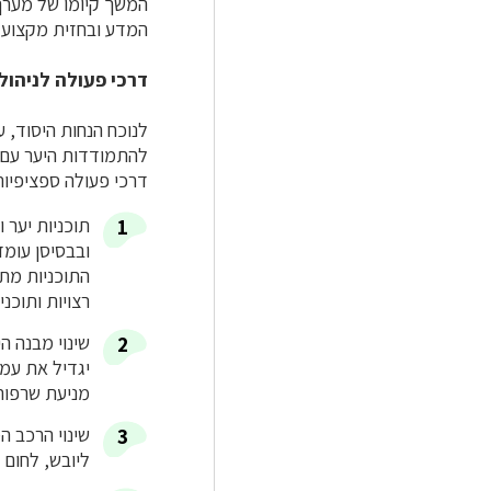
המשך קיומו של מערך 
המדע ובחזית מקצוע ה
דרכי פעולה לניהול 
לנוכח הנחות היסוד, ע
להתמודדות היער עם ש
דרכי פעולה ספציפיו
תוכניות יער 
ובבסיסן עומד
התוכניות מתי
רצויות ותוכני
שינוי מבנה ה
יגדיל את עמי
מניעת שרפות
שינוי הרכב המ
ליובש, לחום 