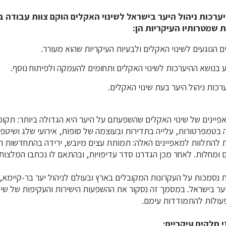
כות ניהול היער בישראל לשינוי האקלים הוקם צוות עבודה ב
ת שמטרותיו העיקריות הן:
ם הנוגעים לשינוי האקלים ולבעיות העיקריות שהוא מעורר.
דע בנושא ההיערכות לשינוי האקלים ותחומים להעמקה ולפיתוח נוסף.
כות ניהול היער בעת שינוי האקלים.
פיינים של שינוי האקלים שהשפעתם על היער היא הגדולה ביותר: תקופו
 בטמפרטורות, עלייה בתדירות ובעוצמה של סופות, אירועי שלג ושיטפו
ת להתלוות למאפיינים האלה: תמותת עצים מיובש, ירידה בהתחדשות 
 ומחלות. לאחר מכן הגדרנו סדר עדיפויות, ובהתאם לו נכתבו המלצות
 נסמכות על העקרונות המקובלים בארץ ובעולם לניהול יער בר-קיימא, ו
יער בישראל. במסמך זה נסקור את ההשפעות הישירות והעקיפות של שינ
פעולות להתמודדות עימם.
חלקים עיקריים: