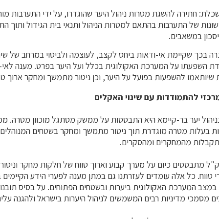
כלת: חתירה להשגת מטרות ניהול היער שהוגדרו, על ידי התערבות מו
שונות של התערבות בהתאם למטרות הניהול ותנאי בית הגידול ותוך ה
יסכון במשאבים.
רה בכך שקיימת אי-ודאות ביחס לקצב, לעוצמה ולביטוי במרחב של שינ
דת השפעתו על המערכת האקולוגית בכלל ועל היער בפרט. מענה לאי-וד
ת שיותאמו להשפעות בפועל על היער, וכן ניטור מתמשך ומחקר ארוך טוו
מרכזי להתמודדות עם שינוי האקלים
ניהול יער בר-קיימא היא התבססות על ממשק מסתגל מוכוון מטרה. 
ות בעלות מטרה מוגדרת תוך ניטור מתמשך ומחקר בשטחים המנוהלים
קבלות מהמחקרים ומהסקרים.
"ל מתבססים כיום על מערך קבוע וארוך טווח של חלקות מחקר וניטור
 טווח. כל אלה עומדים לעזרתנו גם במתן מענה לפערי הידע הקיימים במ
ות במצב המערכת האקולוגית ביערות ובשטחים הפתוחים. על בסיס תובנו
ם מסמכי מדיניות רבים המשמשים לניהול היערות בישראל ולהגנה עליה