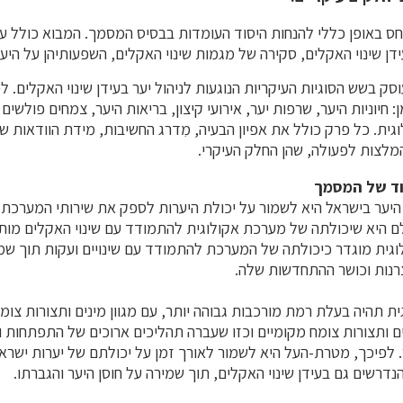
ס באופן כללי להנחות היסוד העומדות בבסיס המסמך. המבוא כולל עקר
דן שינוי האקלים, סקירה של מגמות שינוי האקלים, השפעותיהן על היער
סק בשש הסוגיות העיקריות הנוגעות לניהול יער בעידן שינוי האקלים. ל
 חיוניות היער, שרפות יער, אירועי קיצון, בריאות היער, צמחים פולשים
ית. כל פרק כולל את אפיון הבעיה, מִדרג החשיבות, מידת הוודאות של
מלצות לפעולה, שהן החלק העיקרי.
וד של המסמך
יער בישראל היא לשמור על יכולת היערות לספק את שירותי המערכת 
ם היא שיכולתה של מערכת אקולוגית להתמודד עם שינוי האקלים מות
גית מוגדר כיכולתה של המערכת להתמודד עם שינויים ועקות תוך שמי
רנות וכושר ההתחדשות שלה.
 תהיה בעלת רמת מורכבות גבוהה יותר, עם מגוון מינים ותצורות צומח 
ם ותצורות צומח מקומיים וכזו שעברה תהליכים ארוכים של התפתחות 
. לפיכך, מטרת-העל היא לשמור לאורך זמן על יכולתם של יערות ישרא
דרשים גם בעידן שינוי האקלים, תוך שמירה על חוסן היער והגברתו.