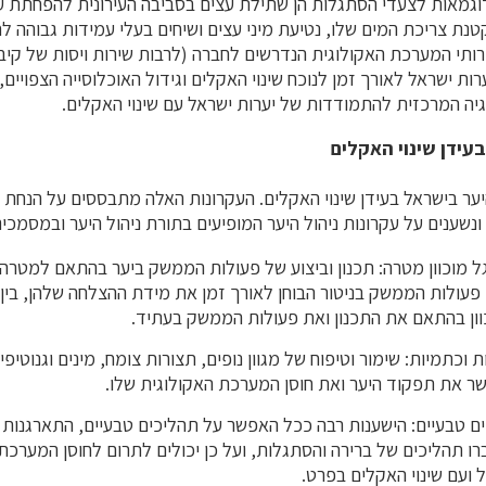
וגמאות לצעדי הסתגלות הן שתילת עצים בסביבה העירונית להפחתת עו
נת צריכת המים שלו, נטיעת מיני עצים ושיחים בעלי עמידות גבוהה לחו
תי המערכת האקולוגית הנדרשים לחברה (לרבות שירות ויסות של קיבו
רות ישראל לאורך זמן לנוכח שינוי האקלים וגידול האוכלוסייה הצפויים
ה המרכזית להתמודדות של יערות ישראל עם שינוי האקלים.
בעידן שינוי האקלים
היער בישראל בעידן שינוי האקלים. העקרונות האלה מתבססים על הנחת 
ונשענים על עקרונות ניהול היער המופיעים בתורת ניהול היער ובמסמכים
מוכוון מטרה: תכנון וביצוע של פעולות הממשק ביער בהתאם למטרה
י פעולות הממשק בניטור הבוחן לאורך זמן את מידת ההצלחה שלהן, בין ה
וון בהתאם את התכנון ואת פעולות הממשק בעתיד.
ת וכתמיות: שימור וטיפוח של מגוון נופים, תצורות צומח, מינים וגנוטיפ
שר את תפקוד היער ואת חוסן המערכת האקולוגית שלו.
ם טבעיים: הישענות רבה ככל האפשר על תהליכים טבעיים, התארגנות 
ו תהליכים של ברירה והסתגלות, ועל כן יכולים לתרום לחוסן המערכ
ועם שינוי האקלים בפרט.