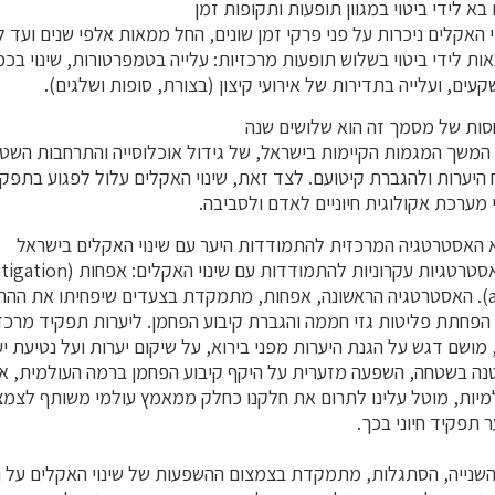
בא לידי ביטוי במגוון תופעות ותקופות זמן
 האקלים ניכרות על פני פרקי זמן שונים, החל ממאות אלפי שנים ועד 
אות לידי ביטוי בשלוש תופעות מרכזיות: עלייה בטמפרטורות, שינוי ב
ים, ועלייה בתדירות של אירועי קיצון (בצורת, סופות ושלגים).
סות של מסמך זה הוא שלושים שנה
 המשך המגמות הקיימות בישראל, של גידול אוכלוסייה והתרחבות השטח 
יערות ולהגברת קיטועם. לצד זאת, שינוי האקלים עלול לפגוע בתפקו
מערכת אקולוגית חיוניים לאדם ולסביבה.
 האסטרטגיה המרכזית להתמודדות היער עם שינוי האקלים בישראל
(adaptation). האסטרטגיה הראשונה, אפחות, מתמקדת בצעדים שיפחיתו את 
הפחתת פליטות גזי חממה והגברת קיבוע הפחמן. ליערות תפקיד מרכזי 
מושם דגש על הגנת היערות מפני בירוא, על שיקום יערות ועל נטיעת י
נה בשטחה, השפעה מזערית על היקף קיבוע הפחמן ברמה העולמית, או
מיות, מוטל עלינו לתרום את חלקנו כחלק ממאמץ עולמי משותף לצמצו
 תפקיד חיוני בכך.
שנייה, הסתגלות, מתמקדת בצמצום ההשפעות של שינוי האקלים על 