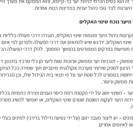
זה הוא בסיס הכרחי לניהול יער בר-קיימא, והוא הממקם את מערך היי
יערנות לצד גופי ניהול יערות במדינות רבות אחרות.
היער נוכח שינוי האקלים
קרונות ניהול היער ומגמות שינוי האקלים, הוגדרו דרכי פעולה כלליות 
ינוי האקלים. יודגש שיש להתאים את דרכי הפעולה ולפרטן לפי איום ה
ת מופיעות בפרקים המפורטים בהמשך המסמך. להלן דרכי הפעולה הכל
וממשק – תוכניות יער וממשק ארוכות טווח ליער הן כלי מרכזי בתכנון ד
 הרצון לספק שירותי מערכת אקולוגית מיטביים תוך שמירה ככל הניתן ע
יחסות במפורט לכל שטח יער על פי תנאי בית הגידול שלו, וכן מגדירות
ות ממשק וניטור.
יער – השינוי יושג על ידי הקטנת רמת כיסוי העצים ויצירת כתמיות בכלל 
דות היער לעקות השונות שגורם שינוי האקלים, או יאפשר להשיג מטרה
.
ינים – יש ליצור מעבר יזום (על ידי נטיעה ודילול ברירני) למינים בעלי
או לאיומים אחרים.