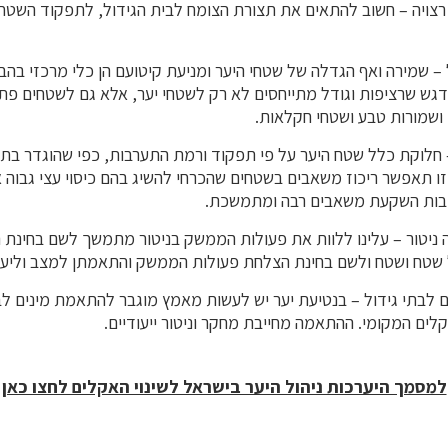
רצויה – חשוב להתאים את תצורת הצומח לבית הגידול, לתפקוד השט
 – שמירה ואף הגדלה של שטחי היער ומניעת קיטועם הן כלי מרכזי בהב
ודגש שרציפות וגודל מתייחסים לא רק לשטחי יער, אלא גם לשטחים פתו
 ושמורות טבע ושטחי חקלאות.
– חלוקת כלל שטח היער על פי תפקוד ורמת התערבות, כפי שהוגדר בת
זו תאפשר ריכוז משאבים בשטחים שהכרחי להשיג בהם כיסוי עצי גבוה 
בות השקעת משאבים רבה ומתמשכת.
ניטור – עלינו ללוות את פעולות הממשק בניטור מתמשך לשם בחינת ה
שטח ושטח ולשם בחינת הצלחת פעולות הממשק והתאמתן למצב וליעדי
 לבתי גידול – בנטיעת יער יש לעשות מאמץ מוגבר להתאמת מינים לב
ים המקומי. ההתאמה מחייבת מחקר וניטור ייעודיים.
למסמך היערכות ניהול היער בישראל לשינוי האקלים לחצו כאן