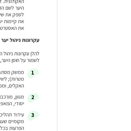
האקולוגית. ד
היער לשם הקט
לספק את שירו
את קיימות יע
את האסטרטגי
עקרונות ניהול יער 
להלן עקרונות ניהול 
לשמור על חוסן היער, 
ממשק מסתגל 
מטרות); ליוו
האקלים, ומכ
מגוון, מורכבו
יסודי, המאפ
עידוד תהליכי
מקומיים שעבר
הפרעות בכלל 