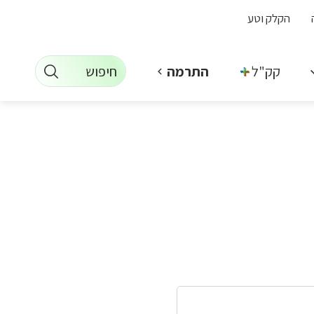
הקלק וטע
חיפוש
קק"ל +
התרמה