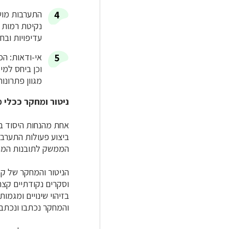
התערבות מוש
נקיטת רמות 
עדיפויות ובח
אי-ודאות: הכ
וכן ביחס למי
מגוון פתרונו
ניטור ומחקר ככלי 
אחת מהנחות היסוד ב
ביצוע פעולות התערב
הממשק לתובנות המת
הניטור והמחקר של קק
וסקרים נקודתיים קצרי
בזיהוי שינויים ומגמ
והמחקר נכתבו ונכתבי