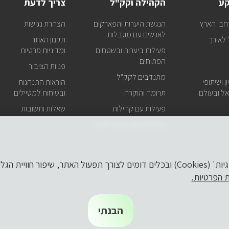
קע
הקהילה וקק"ל
צריך לדעת
קק"ל
אצלכם
חבי הארץ
הנגשת היערות והפארקים
הצהרת נגישות
במייל
לאנשים עם מוגבלות
לאורך
תקנון האתר
פעילות ביערות ובשטחים
ומדיניות פרטיות
הפתוחים
פניות הציבור
מתנדבים לקק"ל
ן ושיתופי
הוראות התנהגות
ל ובעולם
תרומה והוקרה
ובטיחות למטיילים
פעילות עם קהילות
שאלות ותשובות
פעילות וסיוע בזמני חירום
לידיעתך, באתר זה נעשה שימוש ב'קבצי עוגיות' (Cookies) ובכלים דומים לצורך תפעול הא
ת הפרטיות.
הבנתי