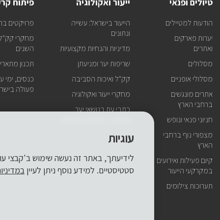
טיולים ופנאי
ייעור ואקולוגיה
פיתוח קר
הודעות למטיילים
הייעור בישראל: עשייה
פרויקטים בר
ונתונים
יערות פארקים
מחקרי קק"ל 
ואתרים
מדיניות והנחיות מקצועיות
השנים
מסלולים
שריפות יער ומניעתן
תכנון מתארי
מסלולי אופניים
קק"ל ואיכות הסביבה
כנסים, ימי עיו
פעולה בישרא
אתרים מונגשים
מחקרי ייעור ואקולוגיה
ברחבי הארץ
כתבי עת בנושאי יער,
חניוני פנאי ונופש
אקולוגיה ושטחים פתוחים
מצפורי נוף ברחבי
עוגיות
הארץ
קיום פעילות ואירועים
סטטיסטיים. למידע נוסף ניתן לעיין
במדיניו
במקרקעי הייעור
תערוכות צילומים