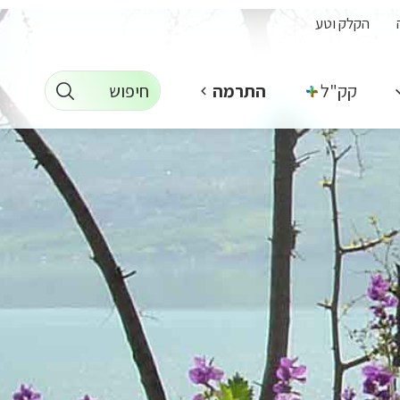
הקלק וטע
חיפוש
קק"ל +
התרמה