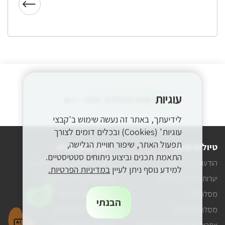
עוגיות
להרשמה לניוזלטר שלנו
הרשמה
על
לניוזלטר
כל
לידיעתך, באתר זה נעשה שימוש ב'קבצי
המידע
על
עוגיות' (Cookies) ובכלים דומים לצורך
טיולים
תפעול האתר, שיפור חוויית הגלישה,
טיולים ופנאי
ייעור ואקולוגיה
ופעילויות
התאמת תכנים וביצוע ניתוחים סטטיסטיים.
קק"ל
הודעות למטיילים
הייעור בישראל: עשייה ונתונים
אצלכם
למידע נוסף ניתן לעיין
במדיניות הפרטיות.
במייל
יערות פארקים ואתרים
מדיניות והנחיות מקצועיות
מסלולים
שריפות יער ומניעתן
הבנתי
מסלולי אופניים
קק"ל ואיכות הסביבה