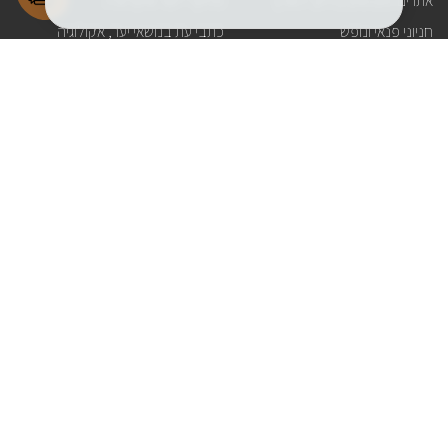
אתרים מונגשים ברחבי הארץ
מחקרי ייעור ואקולוגיה
חניוני פנאי ונופש
כתבי עת בנושאי יער, אקולוגיה
ושטחים פתוחים
מצפורי נוף ברחבי הארץ
קיום פעילות ואירועים במקרקעי הייעור
תערוכות צילומים
פיתוח קרקע
הקהילה וקק"ל
פרויקטים ברחבי הארץ
הנגשת היערות והפארקים לאנשים עם
מוגבלות
מחקרי קק"ל לאורך השנים
פעילות ביערות ובשטחים הפתוחים
תכנון מתארי
מתנדבים לקק"ל
כנסים, ימי עיון ושיתופי פעולה בישראל
ובעולם
תרומה והוקרה
פעילות עם קהילות
פעילות וסיוע בזמני חירום
צריך לדעת