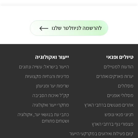
להרשמה לניוזלטר שלנו
הרשמה
על
לניוזלטר
כל
המידע
על
טיולים
טיולים ופנאי
ייעור ואקולוגיה
ופעילויות
קק"ל
הודעות למטיילים
הייעור בישראל: עשייה ונתונים
אצלכם
במייל
יערות פארקים ואתרים
מדיניות והנחיות מקצועיות
מסלולים
שריפות יער ומניעתן
מסלולי אופניים
קק"ל ואיכות הסביבה
אתרים מונגשים ברחבי הארץ
מחקרי ייעור ואקולוגיה
חניוני פנאי ונופש
כתבי עת בנושאי יער, אקולוגיה
ושטחים פתוחים
מצפורי נוף ברחבי הארץ
קיום פעילות ואירועים במקרקעי הייעור