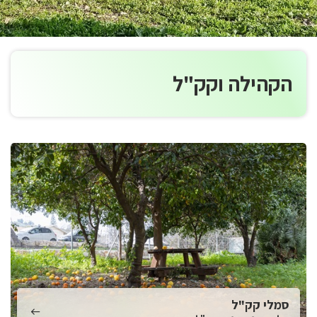
הקהילה וקק"ל
סמלי קק"ל