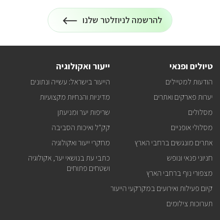
להרשמה לניוזלטר שלנו
הרשמה
על
לניוזלטר
כל
המידע
על
טיולים
טיולים ופנאי
ייעור ואקולוגיה
ופעילויות
קק"ל
הודעות למטיילים
הייעור בישראל: עשייה ונתונים
אצלכם
במייל
יערות פארקים ואתרים
מדיניות והנחיות מקצועיות
מסלולים
שריפות יער ומניעתן
מסלולי אופניים
קק"ל ואיכות הסביבה
אתרים מונגשים ברחבי הארץ
מחקרי ייעור ואקולוגיה
חניוני פנאי ונופש
כתבי עת בנושאי יער, אקולוגיה
ושטחים פתוחים
מצפורי נוף ברחבי הארץ
קיום פעילות ואירועים במקרקעי הייעור
תערוכות צילומים