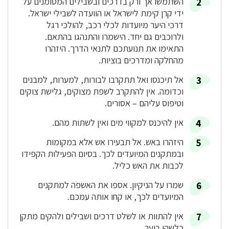
השתמשו אך ורק בדרכים ובשבילים המסומנים על
ידי קרן קימת לישראל או הוועדה לשבילי ישראל.
דרכי היער מיועדות לכלי רכב, להולכי רגל
ולרוכבים גם יחד. הישמרו והתנהגו בהתאם.
התאימו את תנועתכם לתנאי הדרך. היזהרו
מהחלקה ומדרכים בוציות.
אל תיכנסו ואל תתקרבו לבורות, למערות, למבנים
וכדומה. אין להתקרב לשפת מצוקים, גלישת צוקים
וטיפוס עליהם – אסורים.
אין להיכנס למקווי מים ואין לשתות מהם.
היזהרו באש. אל תבעירו אש אלא במקומות
ובמתקנים המיועדים לכך. בסיום הפעילות הקפידו
לכבות את האש כליל.
שמרו על הניקיון. אספו את האשפה למתקנים
המיועדים לכך, או קחו אותה עמכם.
אין להתוות או לשלט דרכים ושבילים ולהקים מתקן
כלשהו ביער.