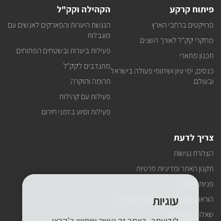
פיתוח קרקע
הקהילה וקק"ל
פרויקטים ברחבי הארץ
הנגשת היערות והפארקים לאנשים עם
מוגבלות
מחקרי קק"ל לאורך השנים
פעילות ביערות ובשטחים הפתוחים
תכנון מתארי
מתנדבים לקק"ל
כנסים, ימי עיון ושיתופי פעולה בישראל
ובעולם
תרומה והוקרה
פעילות עם קהילות
פעילות וסיוע בזמני חירום
צריך לדעת
הצהרת נגישות
תקנון האתר ומדיניות פרטיות
פניות הציבור
עוגיות
הוראות התנהגות ובטיחות למטיילים
שאלות ותשובות
לידיעתך, באתר זה נעשה שימוש ב'קבצי