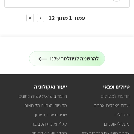
עמוד 1 מתוך 12
להרשמה לניוזלטר שלנו
הרשמה
על
לניוזלטר
כל
המידע
על
טיולים
טיולים ופנאי
ייעור ואקולוגיה
ופעילויות
קק"ל
הודעות למטיילים
הייעור בישראל: עשייה ונתונים
אצלכם
במייל
יערות פארקים ואתרים
מדיניות והנחיות מקצועיות
מסלולים
שריפות יער ומניעתן
מסלולי אופניים
קק"ל ואיכות הסביבה
אתרים מונגשים ברחבי הארץ
מחקרי ייעור ואקולוגיה