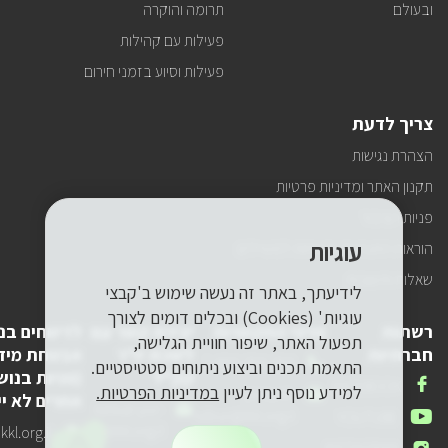
ובעולם
תרומה והוקרה
פעילות עם קהילות
פעילות וסיוע בזמני חירום
צריך לדעת
הצהרת נגישות
תקנון האתר ומדיניות פרטיות
פניות הציבור
עוגיות
הוראות התנהגות ובטיחות למטיילים
שאלות ותשובות
לידיעתך, באתר זה נעשה שימוש ב'קבצי
עוגיות' (Cookies) ובכלים דומים לצורך
רשתות
פרטי התקשרות
יצירת קשר עם
לדיווחים בנ
תפעול האתר, שיפור חוויית הגלישה,
חברתיות
לשכת יו"ר
אבטחת מיד
טלפון
1-800-250-250
התאמת תכנים וביצוע ניתוחים סטטיסטיים.
קק"ל
(פניות בנוש
שלנו
אנחנו
FACEBOOK
למידע נוסף ניתן לעיין
במדיניות הפרטיות.
דואר
pneyot-
אחרים לא יי
בפייסבוק
דואר
lishkat-yor-
אלקטרוני
tzibur@kkl.org.il
אנחנו
YOUTUBE
אלקטרוני
kkl@kkl.org.il
דואר
kl.org.il
שלנו
ביוטיוב
אנחנו