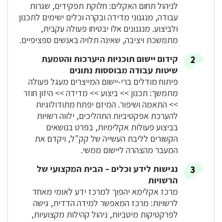
לניהול תחום האקלים: חלוקת תפקידים, שגרות
עבודה, מנגנוני מדידה ובקרה וכלים ישימים לתכנון
ולביצוע. מנגנונים אלו יבטיחו פעולה עקבית,
מתמשכת ויציבה, שאינה תלויה באנשים ספציפיים.
קידום יישום תוכניות היערכות והטמעת
שיטות עבודה מבוססות נתונים
פיתוח מודלים ברי-יישום המייצרים מעגל פעולה
מתמשך: תכנון >> ביצוע >> מדידה >> היזון חוזר
>> התאמה ושיפור. המיזם יפתח מתודולוגיות
להערכת אפקטיביות התהליכים, ילווה רשויות
בביצוע פעולות אקלימיות, בפרט בנושאים
הקשורים לליבת העשייה של קק"ל, ויקדם את
המעבר מהצהרה ליישום ממשי.
נגישות לידע וכלים – הבית המקצועי של
הרשויות
מרכז אקלימא יהפוך למרכז ידע לאומי מאחד
לרשויות: מרכז המאפשר למידה הדדית, גישה
לפרקטיקות מיטביות, ניהול קהילות מקצועיות,