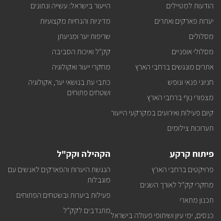
קק"ל
הודעות למטיילים
הייעור בישראל: עשייה ונתונים
אצלכם
במייל
יערות פארקים ואתרים
מדיניות והנחיות מקצועיות
מסלולים
שריפות יער ומניעתן
מסלולי אופניים
קק"ל ואיכות הסביבה
אתרים מונגשים ברחבי הארץ
מחקרי ייעור ואקולוגיה
חניוני פנאי ונופש
כתבי עת בנושאי יער, אקולוגיה
ושטחים פתוחים
מצפורי נוף ברחבי הארץ
קיום פעילות ואירועים במקרקעי הייעור
תערוכות צילומים
פיתוח קרקע
הקהילה וקק"ל
פרויקטים ברחבי הארץ
הנגשת היערות והפארקים לאנשים עם
מוגבלות
מחקרי קק"ל לאורך השנים
פעילות ביערות ובשטחים הפתוחים
תכנון מתארי
מתנדבים לקק"ל
כנסים, ימי עיון ושיתופי פעולה בישראל