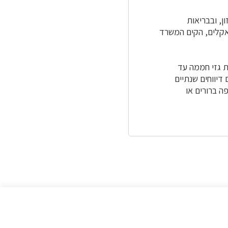
ן, ובבריאות
קלים, הקים המשרד
נה חוק האקלים בישראל שקבע יעד של הפחתת 50% פליטות גזי חממה עד
דיווחים שנתיים
ה ברורים או