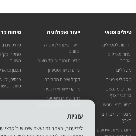
טיולים ופנאי
ייעור ואקולוגיה
פיתוח קר
הודעות למטיילים
הייעור בישראל: עשייה
פרויקטים בר
ונתונים
יערות פארקים
מחקרי קק"ל 
ואתרים
מדיניות והנחיות מקצועיות
השנים
מסלולים
שריפות יער ומניעתן
תכנון מתארי
מסלולי אופניים
קק"ל ואיכות הסביבה
כנסים, ימי עיו
פעולה בישרא
אתרים מונגשים
מחקרי ייעור ואקולוגיה
ברחבי הארץ
כתבי עת בנושאי יער,
חניוני פנאי ונופש
אקולוגיה ושטחים פתוחים
מצפורי נוף ברחבי
עוגיות
הארץ
קיום פעילות ואירועים
סטטיסטיים. למידע נוסף ניתן לעיין
במדיניו