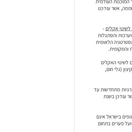
 המוכנות העולמית
גזי חממה, אשר עודכנו
שינוי אקלים
-
יערכות והסתגלות
אסטרטגיה הלאומית
ת והמקומית.
ם לשינוי האקלים
ון (גלי חום,
 פיה קבע משרד האנרגיה יעד חדש של 30% לייצור אנרגיות מתחדשות עד
שר עודכן בשנת
קויים חמורים, על היעדר תיאום בין משרדי הממשלה, על כך ש-84% מהגופים בישראל אינם
 ועל פערים בתחום