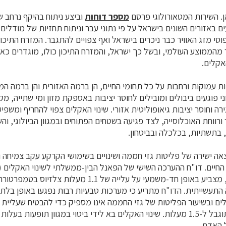
ן. השירות המטאורולוגי פרסם
מספר דוחות
וביצע ניתוח בהיקף נרחב 
באזורים השונים בישראל על פי נתוני עבר וניתוח תחזיות של מודלים 
ממוצע העולמי, ובשל כך ישראל, והמזרח התיכון כולו, מוגדרים כאח
אקלים.
ת עמוקות ורחבות על כל תחומי החיים, הן ברמה האזורית והן ברמה ה
צוני פוגעים ביבולים ומובילים לחוסר יציבות באספקת מזון ומי שתייה, מ
ה וחוסר יציבות גיאופוליטית אזורי. שינוי האקלים צפוי להחריף ומשפי
 ורווחת האוכלוסייה, לצד פגיעה בשטחים הפתוחים ובמגוון הביולוגי, והש
, בתשתיות, בכלכלה ובביטחון.
צאה ישירה של פליטות גזי חממה ושינויים בשימושי הקרקע עקב צמיחה ו
שפורסם במרץ 2023, מצביע באופן חד-משמעי על עלייה של .1
עשייתית. הדו"ח מתריע כי מערכות טבעיות רבות נפגעו באופן בלתי 
לים ובשיעור הפליטות של גזי החממה אינו מספיק כדי להבטיח שעליית
העולמית הממוצעת תוגבל ל-1.5 מעלות. שינוי האקלים בא לידי ביטוי במגוון תופעו
 האדם.