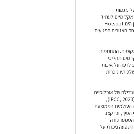
של מגמות
אקלימיים לעתיד.
נמצא כי השינויים בדפוסי מזג האוויר כבר ניכרים בישראל ואף צפויים להתגבר. המזרח התיכון הינו Hotspot
ד האזורים הפגיעים
מקומית. התחממות
קדמים תהליכי
ע לרעה על איכות
לכותיו ניכרות
גדילה של אוכלוסיית
האדם ושינויים באורח החיים. דו"ח ההערכה השישי של הפאנל הבין-ממשלתי לשינוי האקלים (IPCC, 2023),
1 מעלות צלזיוס בטמפרטורה העולמית הממוצעת
הפיך, וכי קצב
 הטמפרטורה
ת בעלות השפעה ניכרת על