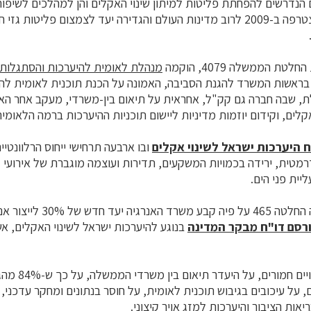
 הנדרשים להפחתת פליטות למיתון שינוי האקלים והן למהלכים לשיפור
ישראל הצטרפה ב-2009 לרוב מדינות העולם והגדירה יעד לצמצום פליטות 
מנהלת לאומית להיערכות והסתגלות ל
בראשות המשרד להגנת הסביבה, האמונה על הכנת תוכנית לאומית לה
לת, שבה חברה גם קק"ל, אחראית על תיאום בין-משרדי, מעקב אחר ה
קלים, וקידום יוזמות מדיניות ליישום תוכניות ההיערכות ברמה הלאומי
ח היערכות ישראל לשינוי אקלים
ובו ארבעה תרחישי ייחוס הרלוונטיי
טית, ירידה בכמויות המשקעים, תדירות ועוצמה מוגברת של אירועי קיצ
יית פני הים.
בשנת 2020 התקבלה החלטה 465 על
רסם דו"ח מבקר המדינה
בנוגע להיערכות ישראל לשינוי האקלים, א
הדו"ח מצביע על לי
, על עיכובים בגיבוש תוכנית לאומית, על חוסר בנתונים ומחקר עדכני,
אות הציבור והיערכות למזג אויר קיצוני.