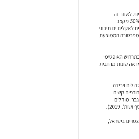
ות לאזור זה
מצביעות כי קצב ההתחממות השנתי וכן הקצב בעונת הקיץ צפויים להיות גדולים ב-20% וב-50% מקצב
לאקלים ים תיכוני
הקת של עלייה בטמפרטורה הממוצעת
בתרחיש האופטימי
ומראה שונות מרחבית
ולים וירידה
חורפים קשים
גבר. מודלים
', 2019).
צפויים בישראל,