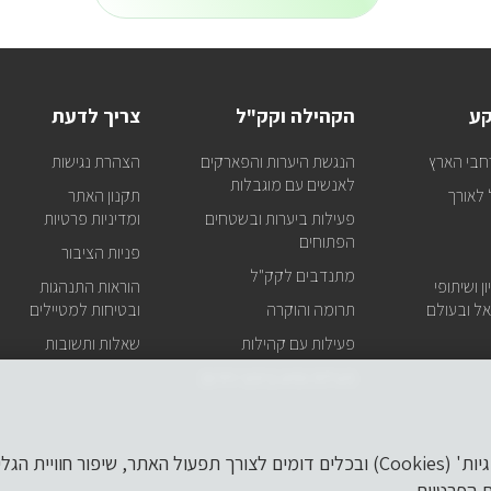
כל
לניוזלטר
המידע
על
טיולים
ופעילויות
קע
הקהילה וקק"ל
צריך לדעת
קק"ל
אצלכם
חבי הארץ
הנגשת היערות והפארקים
הצהרת נגישות
במייל
לאנשים עם מוגבלות
לאורך
תקנון האתר
פעילות ביערות ובשטחים
ומדיניות פרטיות
הפתוחים
פניות הציבור
מתנדבים לקק"ל
ן ושיתופי
הוראות התנהגות
ל ובעולם
תרומה והוקרה
ובטיחות למטיילים
פעילות עם קהילות
שאלות ותשובות
פעילות וסיוע בזמני חירום
לידיעתך, באתר זה נעשה שימוש ב'קבצי עוגיות' (Cookies) ובכלים דומים לצורך תפעול הא
ת הפרטיות.