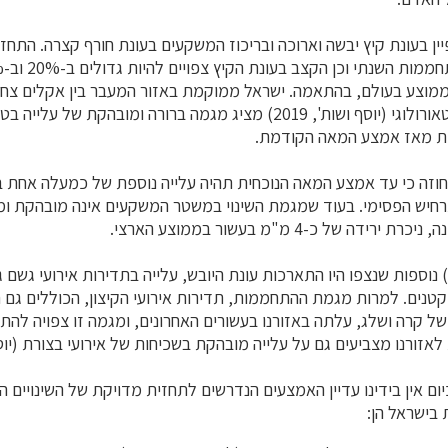
ין בעונת קיץ יבשה וארוכה ובריכוז המשקעים בעונת חורף קצרה. התחזי
וצע בעולם, בהתאמה. ישראל ממוקמת באזור המעבר בין אקלים צחיח 
לח. דו"ח השירות המטאורולוגי (יוסף ושות', 2019) מציג מגמה ברורה ומוב
 חוזה כי עד אמצע המאה הנוכחית תהיה עלייה נוספת של כמעלה אחת 
עלות בתרחיש הפסימי. בעוד שמגמת השינוי במשטר המשקעים אינה מובהקת 
ידה של כ-4 מ"מ בעשור בממוצע הארצי.
וספות שנצפו היו התארכות עונת היובש, עלייה בתדירות אירועי גשם גד
קטנים. למרות מגמת ההתחממות, תדירות אירועי הקיצון, הכוללים גם 
של קרה ושלג, עלתה באזורנו בעשורים האחרונים, ומגמה זו צפויה להת
זורנו מצביעים גם על עלייה מובהקת בשכיחות של אירועי בצורת (יוסף ושות
ום אין בידינו עדיין האמצעים הנדרשים לתחזית מדויקת של השינויים ה
 בישראל הן: