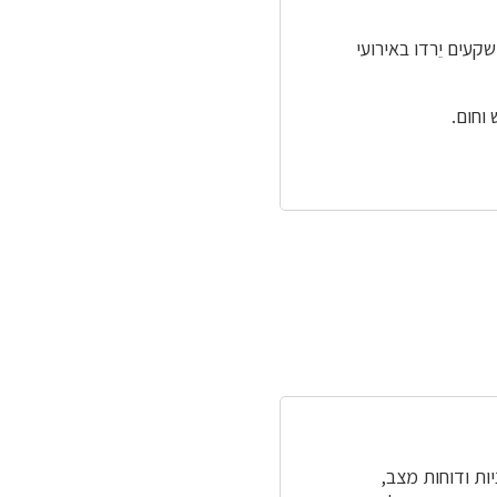
עים יֵרדו באירועי
וחום.
ות ודוחות מצב,