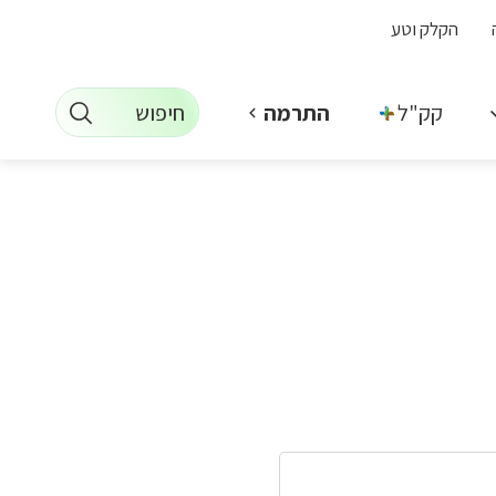
הקלק וטע
חיפוש
קק"ל +
התרמה