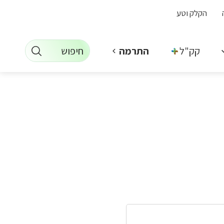
הקלק וטע
חיפוש
קק"ל +
התרמה