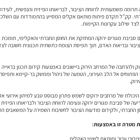
 תרומה משמעותית לרווחת הציבור, לבריאותו הפיזית והנפשית, לעידוד
רתי. קק"ל תקדם פיתוח מותאם אקלים המסייע בהתמודדות עם השלכות
לצד שילוב עקרונות הקיימות.
סביבת מגורים ירוקה המחזקת את החוסן החברתי והאקלימי, תומכת ב
יבור ובריאות האדם, תוך תפיסת הצומח כתשתית תכנונית חשובה לצ
זוק ולהרחבה של המרחב הירוק ביישובים באמצעות קידום תכנון בראיי
פתוחים אל הלב העירוני, הטמעה של ניהול וממשק בר-קיימא ותפיסה
רוק.
יכולת של מרחבים ירוקים לשמש פתרון מבוסס טבע למיתון אירועי אקל
ה של סביבת מגורים ירוקה ונעימה לרווחת הציבור ולבריאותו הפיזית 
סן החברתי, ולקידום מודעות הציבור לחשיבות השמירה על המשאבים הט
 מטרה זו באמצעות:
יבורי ערוך ומותאם לשינוי האקלים.