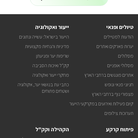
על
לניוזלטר
כל
המידע
על
טיולים
טיולים ופנאי
ייעור ואקולוגיה
ופעילויות
קק"ל
הודעות למטיילים
הייעור בישראל: עשייה ונתונים
אצלכם
במייל
יערות פארקים ואתרים
מדיניות והנחיות מקצועיות
מסלולים
שריפות יער ומניעתן
מסלולי אופניים
קק"ל ואיכות הסביבה
אתרים מונגשים ברחבי הארץ
מחקרי ייעור ואקולוגיה
חניוני פנאי ונופש
כתבי עת בנושאי יער, אקולוגיה
ושטחים פתוחים
מצפורי נוף ברחבי הארץ
קיום פעילות ואירועים במקרקעי הייעור
תערוכות צילומים
פיתוח קרקע
הקהילה וקק"ל