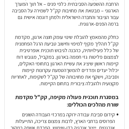
הרחבת ההשפעה הסביבתית כלפי פנים – אל תוך המערך
הארגוני – מבטאת את מחויבות קק"ל לשמירה על הסביבה
עבור הציבור והחברה הישראלית ולמתן דוגמה אישית גם
ברמה הפנים-ארגונית
.
כחלק מהמאמץ להובלת שינוי עומק חוצה ארגון, מקדמת
קק"ל תהליך מקיף למיפוי וחישוב טביעת הרגל הפחמנית
של כלל פעילויותיה, כהכנה לגיבוש תוכנית אופרטיבית
לצמצום פליטות גזי חממה בארגון. במקביל, מגובש דוח
קיימות ראשון שיציג את עשיית הארגון בתחומי האקלים,
יכלול יעדים ומדדים להמשךהטמעת עקרונות קיימות
וסביבה, וישקף את מחויבותה של קק"ל לשקיפות, לאחריות
מקצועית ולהובלה ציבורית בתחום הקיימות
.
במסגרת תוכנית פעולה מקיפה, קק"ל מקדמת
שורת מהלכים הכוללים:
קידום סביבת עבודה ירוקה במרכזי העבודה השונים
הפרוסים ברחבי הארץ, לרבות צמצום צריכה, התייעלות
אנרגטית, ייצור אנרגיה בדו-שימוש, הפרדת אשפה במקור