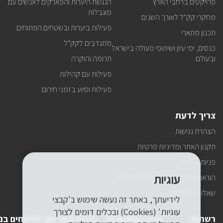
פרויקטים ברחבי הארץ
הנגשת היערות והפארקים לאנשים עם
מוגבלות
מחקרי קק"ל לאורך השנים
פעילות ביערות ובשטחים הפתוחים
תכנון מתארי
מתנדבים לקק"ל
כנסים, ימי עיון ושיתופי פעולה בישראל
ובעולם
תרומה והוקרה
פעילות עם קהילות
פעילות וסיוע בזמני חירום
צריך לדעת
הצהרת נגישות
תקנון האתר ומדיניות פרטיות
פניות הציבור
עוגיות
הוראות התנהגות ובטיחות למטיילים
שאלות ותשובות
לידיעתך, באתר זה נעשה שימוש ב'קבצי
עוגיות' (Cookies) ובכלים דומים לצורך
רשתות
פרטי התקשרות
יצירת קשר עם
לדיווחים בנ