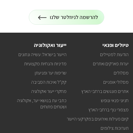
להרשמה לניוזלטר שלנו
הרשמה
על
לניוזלטר
כל
המידע
על
טיולים
טיולים ופנאי
ייעור ואקולוגיה
ופעילויות
קק"ל
הודעות למטיילים
הייעור בישראל: עשייה ונתונים
אצלכם
במייל
יערות פארקים ואתרים
מדיניות והנחיות מקצועיות
מסלולים
שריפות יער ומניעתן
מסלולי אופניים
קק"ל ואיכות הסביבה
אתרים מונגשים ברחבי הארץ
מחקרי ייעור ואקולוגיה
חניוני פנאי ונופש
כתבי עת בנושאי יער, אקולוגיה
ושטחים פתוחים
מצפורי נוף ברחבי הארץ
קיום פעילות ואירועים במקרקעי הייעור
תערוכות צילומים