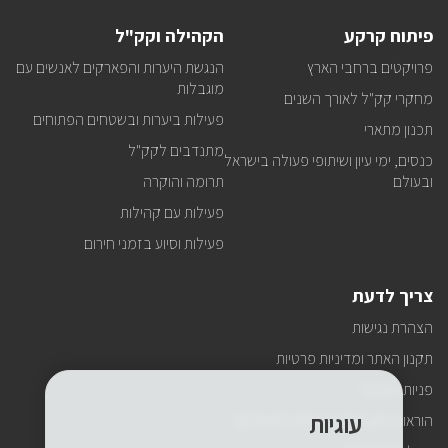
פיתוח קרקע
הקהילה וקק"ל
פרויקטים ברחבי הארץ
הנגשת היערות והפארקים לאנשים עם
מוגבלות
מחקרי קק"ל לאורך השנים
פעילות ביערות ובשטחים הפתוחים
תכנון מתארי
מתנדבים לקק"ל
כנסים, ימי עיון ושיתופי פעולה בישראל
ובעולם
תרומה והוקרה
פעילות עם קהילות
פעילות וסיוע בזמני חירום
צריך לדעת
הצהרת נגישות
תקנון האתר ומדיניות פרטיות
פניות הציבור
עוגיות
הוראות התנהגות ובטיחות למטיילים