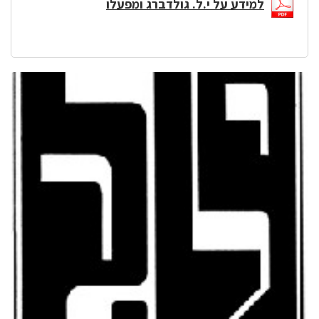
למידע על י.ל. גולדברג ומפעלו