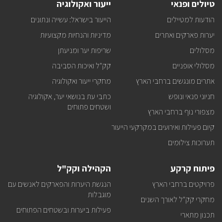
טיולים ופנאי
ייעור ואקולוגיה
ופעילויות
קק"ל
הודעות למטיילים
הייעור בישראל: עשייה ונתונים
אצלכם
במייל
יערות פארקים ואתרים
מדיניות והנחיות מקצועיות
מסלולים
שריפות יער ומניעתן
מסלולי אופניים
קק"ל ואיכות הסביבה
אתרים מונגשים ברחבי הארץ
מחקרי ייעור ואקולוגיה
חניוני פנאי ונופש
כתבי עת בנושאי יער, אקולוגיה
ושטחים פתוחים
מצפורי נוף ברחבי הארץ
קיום פעילות ואירועים במקרקעי הייעור
תערוכות צילומים
פיתוח קרקע
הקהילה וקק"ל
פרויקטים ברחבי הארץ
הנגשת היערות והפארקים לאנשים עם
מוגבלות
מחקרי קק"ל לאורך השנים
פעילות ביערות ובשטחים הפתוחים
תכנון מתארי