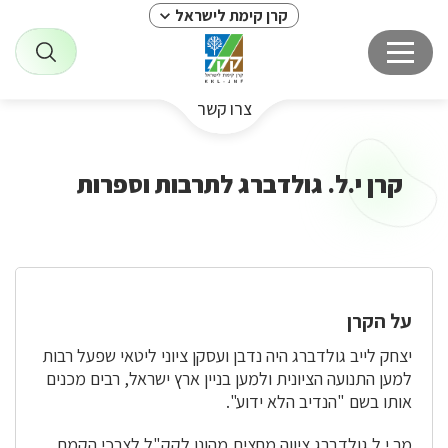
קרן קימת לישראל
צרו קשר
קרן י.ל. גולדברג לתרבות וספרות
על הקרן
יצחק לייב גולדברג היה נדבן ועסקן ציוני ליטאי שפעל רבות
למען התנועה הציונית ולמען בניין ארץ ישראל, רבים מכנים
אותו בשם "הנדיב הלא ידוע".
מר י.ל.גולדברג ציווה מחצית מהונו לקק"ל לצרכי הקמת