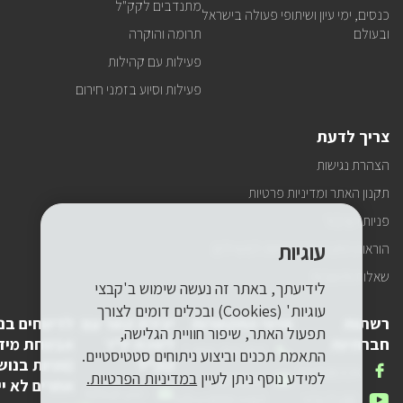
מתנדבים לקק"ל
כנסים, ימי עיון ושיתופי פעולה בישראל
ובעולם
תרומה והוקרה
פעילות עם קהילות
פעילות וסיוע בזמני חירום
צריך לדעת
הצהרת נגישות
תקנון האתר ומדיניות פרטיות
פניות הציבור
עוגיות
הוראות התנהגות ובטיחות למטיילים
שאלות ותשובות
לידיעתך, באתר זה נעשה שימוש ב'קבצי
עוגיות' (Cookies) ובכלים דומים לצורך
רשתות
פרטי התקשרות
יצירת קשר עם
לדיווחים בנ
תפעול האתר, שיפור חוויית הגלישה,
חברתיות
לשכת יו"ר
אבטחת מיד
טלפון
1-800-250-250
התאמת תכנים וביצוע ניתוחים סטטיסטיים.
קק"ל
(פניות בנוש
שלנו
אנחנו
FACEBOOK
למידע נוסף ניתן לעיין
במדיניות הפרטיות.
דואר
pneyot-
אחרים לא יי
בפייסבוק
דואר
lishkat-yor-
אלקטרוני
tzibur@kkl.org.il
אנחנו
YOUTUBE