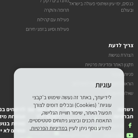
מתנדבים לקק"ל
כנסים, ימי עיון ושיתופי פעולה בישראל
ובעולם
תרומה והוקרה
פעילות עם קהילות
פעילות וסיוע בזמני חירום
צריך לדעת
הצהרת נגישות
תקנון האתר ומדיניות פרטיות
פניות הציבור
עוגיות
הוראות התנהגות ובטיחות למטיילים
שאלות ותשובות
לידיעתך, באתר זה נעשה שימוש ב'קבצי
עוגיות' (Cookies) ובכלים דומים לצורך
רשתות
פרטי התקשרות
יצירת קשר עם
לדיווחים בנ
תפעול האתר, שיפור חוויית הגלישה,
חברתיות
לשכת יו"ר
אבטחת מיד
טלפון
1-800-250-250
התאמת תכנים וביצוע ניתוחים סטטיסטיים.
קק"ל
(פניות בנוש
שלנו
אנחנו
FACEBOOK
למידע נוסף ניתן לעיין
במדיניות הפרטיות.
דואר
pneyot-
אחרים לא יי
בפייסבוק
דואר
lishkat-yor-
אלקטרוני
tzibur@kkl.org.il
אנחנו
YOUTUBE