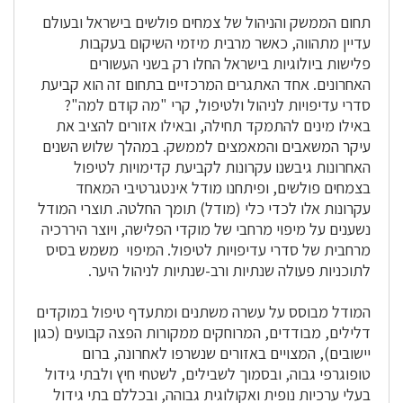
תחום הממשק והניהול של צמחים פולשים בישראל ובעולם
עדיין מתהווה, כאשר מרבית מיזמי השיקום בעקבות
פלישות ביולוגיות בישראל החלו רק בשני העשורים
האחרונים. אחד האתגרים המרכזיים בתחום זה הוא קביעת
סדרי עדיפויות לניהול ולטיפול, קרי "מה קודם למה"?
באילו מינים להתמקד תחילה, ובאילו אזורים להציב את
עיקר המשאבים והמאמצים לממשק. במהלך שלוש השנים
האחרונות גיבשנו עקרונות לקביעת קדימויות לטיפול
בצמחים פולשים, ופיתחנו מודל אינטגרטיבי המאחד
עקרונות אלו לכדי כלי (מודל) תומך החלטה. תוצרי המודל
נשענים על מיפוי מרחבי של מוקדי הפלישה, ויוצר היררכיה
מרחבית של סדרי עדיפויות לטיפול. המיפוי משמש בסיס
לתוכניות פעולה שנתיות ורב-שנתיות לניהול היער.
המודל מבוסס על עשרה משתנים ומתעדף טיפול במוקדים
דלילים, מבודדים, המרוחקים ממקורות הפצה קבועים (כגון
יישובים), המצויים באזורים שנשרפו לאחרונה, ברום
טופוגרפי גבוה, ובסמוך לשבילים, לשטחי חיץ ולבתי גידול
בעלי ערכיות נופית ואקולוגית גבוהה, ובכללם בתי גידול