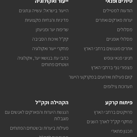
טיולים ופנאי
ייעור ואקולוגיה
ופעילויות
קק"ל
הודעות למטיילים
הייעור בישראל: עשייה ונתונים
אצלכם
במייל
יערות פארקים ואתרים
מדיניות והנחיות מקצועיות
מסלולים
שריפות יער ומניעתן
מסלולי אופניים
קק"ל ואיכות הסביבה
אתרים מונגשים ברחבי הארץ
מחקרי ייעור ואקולוגיה
חניוני פנאי ונופש
כתבי עת בנושאי יער, אקולוגיה
ושטחים פתוחים
מצפורי נוף ברחבי הארץ
קיום פעילות ואירועים במקרקעי הייעור
תערוכות צילומים
פיתוח קרקע
הקהילה וקק"ל
פרויקטים ברחבי הארץ
הנגשת היערות והפארקים לאנשים עם
מוגבלות
מחקרי קק"ל לאורך השנים
פעילות ביערות ובשטחים הפתוחים
תכנון מתארי