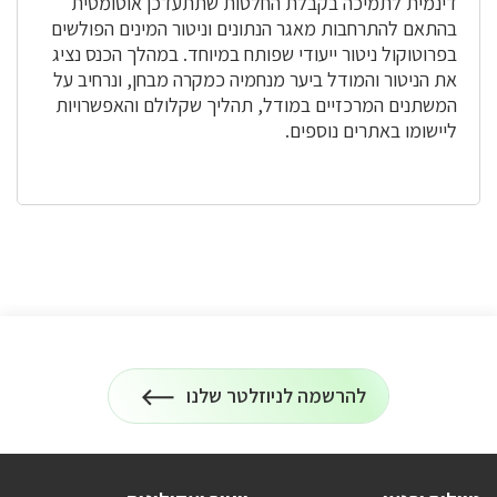
דינמית לתמיכה בקבלת החלטות שתתעדכן אוטומטית
בהתאם להתרחבות מאגר הנתונים וניטור המינים הפולשים
בפרוטוקול ניטור ייעודי שפותח במיוחד. במהלך הכנס נציג
את הניטור והמודל ביער מנחמיה כמקרה מבחן, ונרחיב על
המשתנים המרכזיים במודל, תהליך שקלולם והאפשרויות
ליישומו באתרים נוספים.
להרשמה לניוזלטר שלנו
הרשמה
על
לניוזלטר
כל
המידע
על
טיולים