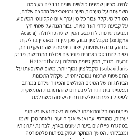
לחים. מכיוון שמינים פולשים שונים נבדלים בעוצמת
השפעתם על מערכות היער ובפוטנציאל ההפצה שלהם,
המודל משקלל עבור כל מין ערך איום טקסונומי המשפיע
על קביעת סדרי העדיפויות. עבור הגנה על שטחי חיץ
ומניעת שרפות לדוגמא, המין שיטה כחלחלה (Acacia
saligna) מקבל ציון גבוה, שכן מין זה מאופיין בדליקות
גבוהה, גובה משמעותי, ייצור ביומסה יבשה בהיקף נרחב,
נטייה להתבסס באזורים מופרעים ויכולת התחדשות מבנק
זרעים. מנגד, המין טיונית החולות (Heterotheca
subaxillaris) מקבל ציון נמוך יותר, משום שהשפעתו על
התפשטות שרפות נמוכה יחסית. שקלול התכונות
הביולוגיות של המינים הפולשים והפיזור שלהם במרחב
ומאפייני בית הגידול מבטיחים שההתערבות הממשקית
לטיפול בצמחים פולשים תהייה ישימה ומשתלמת.
פיתוח המודל והתאמתו לשימוש בשטח נעשו בשיתוף
יערנים, מהנדסי יער ואנשי אגף הייעור, ולאחר מכן יושמו
במסגרת פיילוטים ביערות שונים בארץ, לבחינת יתרונותיו
ומגבלותיו. המשך המחקר יעסוק בפיתוח פלטפורמה