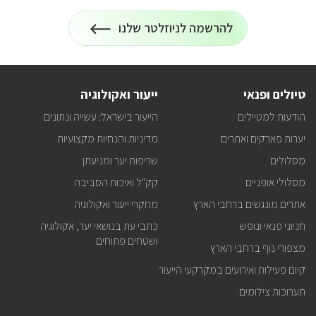
להרשמה לניוזלטר שלנו
הרשמה
על
לניוזלטר
כל
המידע
על
טיולים
טיולים ופנאי
ייעור ואקולוגיה
ופעילויות
קק"ל
הודעות למטיילים
הייעור בישראל: עשייה ונתונים
אצלכם
במייל
יערות פארקים ואתרים
מדיניות והנחיות מקצועיות
מסלולים
שריפות יער ומניעתן
מסלולי אופניים
קק"ל ואיכות הסביבה
אתרים מונגשים ברחבי הארץ
מחקרי ייעור ואקולוגיה
חניוני פנאי ונופש
כתבי עת בנושאי יער, אקולוגיה
ושטחים פתוחים
מצפורי נוף ברחבי הארץ
קיום פעילות ואירועים במקרקעי הייעור
תערוכות צילומים