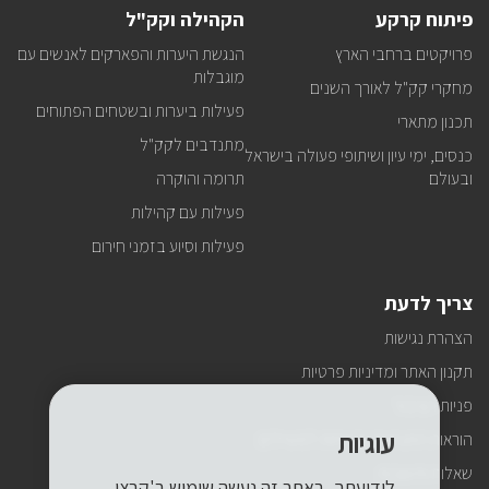
פיתוח קרקע
הקהילה וקק"ל
פרויקטים ברחבי הארץ
הנגשת היערות והפארקים לאנשים עם
מוגבלות
מחקרי קק"ל לאורך השנים
פעילות ביערות ובשטחים הפתוחים
תכנון מתארי
מתנדבים לקק"ל
כנסים, ימי עיון ושיתופי פעולה בישראל
ובעולם
תרומה והוקרה
פעילות עם קהילות
פעילות וסיוע בזמני חירום
צריך לדעת
הצהרת נגישות
תקנון האתר ומדיניות פרטיות
פניות הציבור
עוגיות
הוראות התנהגות ובטיחות למטיילים
שאלות ותשובות
לידיעתך, באתר זה נעשה שימוש ב'קבצי