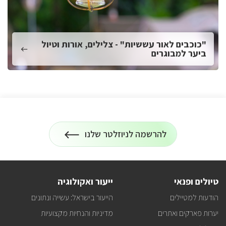
"כוכבים לאור עששיות" - צלילים, אורות וטיול
ביער למבוגרים
להרשמה לניוזלטר שלנו
הרשמה
על
לניוזלטר
כל
המידע
על
טיולים
טיולים ופנאי
ייעור ואקולוגיה
ופעילויות
קק"ל
הודעות למטיילים
הייעור בישראל: עשייה ונתונים
אצלכם
במייל
יערות פארקים ואתרים
מדיניות והנחיות מקצועיות