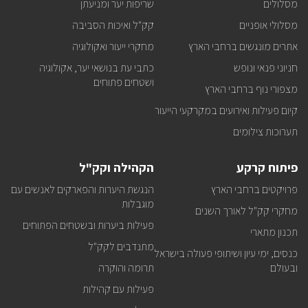
מסלולים
שריפות יער ומניעתן
מסלולי אופניים
קק"ל ואיכות הסביבה
אתרים מונגשים ברחבי הארץ
מחקרי ייעור ואקולוגיה
חניוני פנאי ונופש
כתבי עת בנושאי יער, אקולוגיה
ושטחים פתוחים
מצפורי נוף ברחבי הארץ
קיום פעילות ואירועים במקרקעי הייעור
תערוכות צילומים
פיתוח קרקע
הקהילה וקק"ל
פרויקטים ברחבי הארץ
הנגשת היערות והפארקים לאנשים עם
מוגבלות
מחקרי קק"ל לאורך השנים
פעילות ביערות ובשטחים הפתוחים
תכנון מתארי
מתנדבים לקק"ל
כנסים, ימי עיון ושיתופי פעולה בישראל
ובעולם
תרומה והוקרה
פעילות עם קהילות