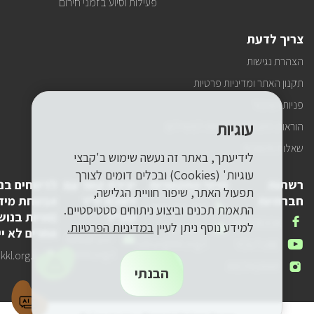
פעילות וסיוע בזמני חירום
צריך לדעת
הצהרת נגישות
תקנון האתר ומדיניות פרטיות
פניות הציבור
עוגיות
הוראות התנהגות ובטיחות למטיילים
שאלות ותשובות
לידיעתך, באתר זה נעשה שימוש ב'קבצי
עוגיות' (Cookies) ובכלים דומים לצורך
רשתות
פרטי התקשרות
יצירת קשר עם
לדיווחים בנ
תפעול האתר, שיפור חוויית הגלישה,
חברתיות
לשכת יו"ר
אבטחת מיד
טלפון
1-800-250-250
התאמת תכנים וביצוע ניתוחים סטטיסטיים.
קק"ל
(פניות בנוש
שלנו
אנחנו
FACEBOOK
למידע נוסף ניתן לעיין
במדיניות הפרטיות.
דואר
pneyot-
אחרים לא יי
בפייסבוק
דואר
lishkat-yor-
אלקטרוני
tzibur@kkl.org.il
אנחנו
YOUTUBE
אלקטרוני
kkl@kkl.org.il
דואר
kl.org.il
שלנו
ביוטיוב
אנחנו
INSTAGRAM
שלנו
אלקטרוני
הבנתי
באינסטגרם
שלנו