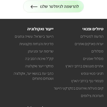
להרשמה לניוזלטר שלנו
הרשמה
על
לניוזלטר
כל
המידע
על
טיולים
טיולים ופנאי
ייעור ואקולוגיה
ופעילויות
קק"ל
הודעות למטיילים
הייעור בישראל: עשייה ונתונים
אצלכם
במייל
יערות פארקים ואתרים
מדיניות והנחיות מקצועיות
מסלולים
שריפות יער ומניעתן
מסלולי אופניים
קק"ל ואיכות הסביבה
אתרים מונגשים ברחבי הארץ
מחקרי ייעור ואקולוגיה
חניוני פנאי ונופש
כתבי עת בנושאי יער, אקולוגיה
ושטחים פתוחים
מצפורי נוף ברחבי הארץ
קיום פעילות ואירועים במקרקעי הייעור
תערוכות צילומים