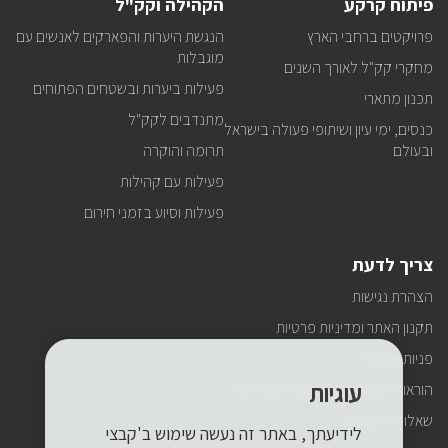
פיתוח קרקע
הקהילה וקק"ל
פרויקטים ברחבי הארץ
הנגשת היערות והפארקים לאנשים עם
מוגבלות
מחקרי קק"ל לאורך השנים
פעילות ביערות ובשטחים הפתוחים
תכנון מתארי
מתנדבים לקק"ל
כנסים, ימי עיון ושיתופי פעולה בישראל
ובעולם
תרומה והוקרה
פעילות עם קהילות
פעילות וסיוע בזמני חירום
צריך לדעת
הצהרת נגישות
תקנון האתר ומדיניות פרטיות
פניות הציבור
עוגיות
הוראות התנהגות ובטיחות למטיילים
שאלות ותשובות
לידיעתך, באתר זה נעשה שימוש ב'קבצי