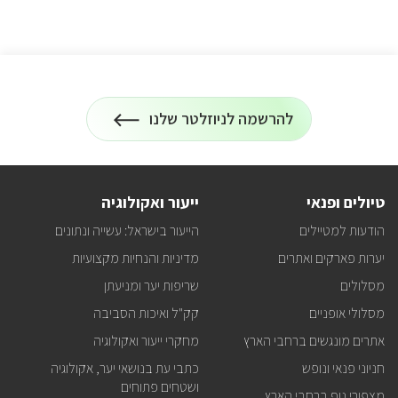
להרשמה לניוזלטר שלנו
הרשמה
על
לניוזלטר
כל
המידע
על
טיולים
טיולים ופנאי
ייעור ואקולוגיה
ופעילויות
קק"ל
הודעות למטיילים
הייעור בישראל: עשייה ונתונים
אצלכם
במייל
יערות פארקים ואתרים
מדיניות והנחיות מקצועיות
מסלולים
שריפות יער ומניעתן
מסלולי אופניים
קק"ל ואיכות הסביבה
אתרים מונגשים ברחבי הארץ
מחקרי ייעור ואקולוגיה
חניוני פנאי ונופש
כתבי עת בנושאי יער, אקולוגיה
ושטחים פתוחים
מצפורי נוף ברחבי הארץ