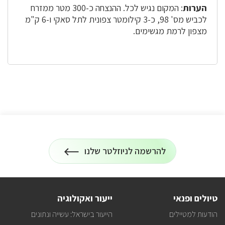
הערות
: המקום נגיש לכל. ההנצחה כ-300 מטר ממזרח
לכביש מס' 98, כ-3 קילומטר צפונית לתל סאקי ו-6 ק"מ
מצפון לרמת מגשימים.
להרשמה לניוזלטר שלנו
הרשמה
על
לניוזלטר
כל
המידע
על
טיולים
טיולים ופנאי
ייעור ואקולוגיה
ופעילויות
קק"ל
הודעות למטיילים
הייעור בישראל: עשייה ונתונים
אצלכם