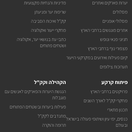
במייל
יערות פארקים ואתרים
מדיניות והנחיות מקצועיות
מסלולים
שריפות יער ומניעתן
מסלולי אופניים
קק"ל ואיכות הסביבה
אתרים מונגשים ברחבי הארץ
מחקרי ייעור ואקולוגיה
חניוני פנאי ונופש
כתבי עת בנושאי יער, אקולוגיה
ושטחים פתוחים
מצפורי נוף ברחבי הארץ
קיום פעילות ואירועים במקרקעי הייעור
תערוכות צילומים
פיתוח קרקע
הקהילה וקק"ל
פרויקטים ברחבי הארץ
הנגשת היערות והפארקים לאנשים עם
מוגבלות
מחקרי קק"ל לאורך השנים
פעילות ביערות ובשטחים הפתוחים
תכנון מתארי
מתנדבים לקק"ל
כנסים, ימי עיון ושיתופי פעולה בישראל
ובעולם
תרומה והוקרה