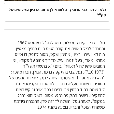
גלעד לזכר צבי הורוביץ. צילום: אילן שחם, ארכיון הצילומים של
קק"ל
נולד וגדל בקיבוץ מסילות. גויס לצה"ל באוגוסט 1967
והתנדב לחיל-האוויר. את קורס הטיס סיים כחניך מצטיין.
היה קצין עירני ורציני, מהימן ושקט, מסור לתפקידו וטייס
אחראי מאוד, בעל יזמה ויעיל. מדריך אהוב על פקודיו, ומן
הטובים שהיו לחיל האוויר". ביום י"א בתשרי תשל"ד
(7.10.1973), נפל צבי בהתקפה ברמת הגולן. חברו מספר:
"הוא היה מספר 1. משימתנו הייתה לתקוף יחידת טנקים של
הסורים. כשחגנו מעליה התברר לנו שכבר הקדימו אותנו.
ליד צומת רפיד הבחין צבי בריכוז רכב-אויב וביקש רשות
להתקיפו. בשעת התקיפה נפגע מטוסו בטיל והוא נהרג
במקום". לאחר נופלו הועלה לדרגת סרן. ההנצחה ביוזמת
משפחת הנופל וחבריו. בוצעה בשנת 1974.