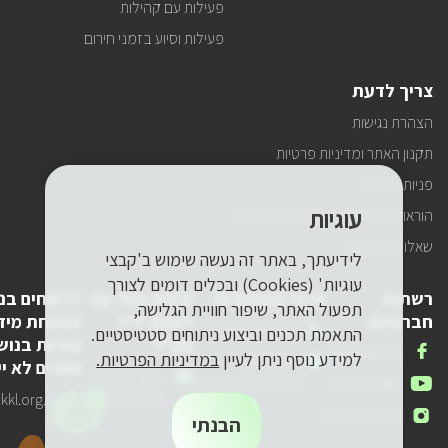
פעילות עם קהילות
פעילות וסיוע בזמני חירום
צריך לדעת
הצהרת נגישות
תקנון האתר ומדיניות פרטיות
פניות הציבור
עוגיות
הוראות התנהגות ובטיחות למטיילים
שאלות ותשובות
לידיעתך, באתר זה נעשה שימוש ב'קבצי
עוגיות' (Cookies) ובכלים דומים לצורך
רשתות
פרטי התקשרות
יצירת קשר עם
לדיווחים בנ
תפעול האתר, שיפור חוויית הגלישה,
חברתיות
לשכת יו"ר
אבטחת מיד
טלפון
1-800-250-250
התאמת תכנים וביצוע ניתוחים סטטיסטיים.
קק"ל
(פניות בנוש
שלנו
אנחנו
FACEBOOK
למידע נוסף ניתן לעיין
במדיניות הפרטיות.
דואר
pneyot-
אחרים לא יי
בפייסבוק
דואר
lishkat-yor-
אלקטרוני
tzibur@kkl.org.il
אנחנו
YOUTUBE
אלקטרוני
kkl@kkl.org.il
דואר
kl.org.il
שלנו
ביוטיוב
אנחנו
INSTAGRAM
שלנו
אלקטרוני
הבנתי
באינסטגרם
שלנו