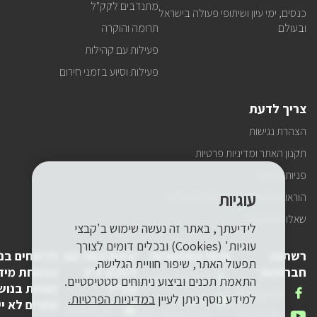
מתנדבים לקק"ל
כנסים, ימי עיון ושיתופי פעולה בישראל
ובעולם
תרומה והוקרה
פעילות עם קהילות
פעילות וסיוע בזמני חירום
צריך לדעת
הצהרת נגישות
תקנון האתר ומדיניות פרטיות
פניות הציבור
עוגיות
הוראות התנהגות ובטיחות למטיילים
שאלות ותשובות
לידיעתך, באתר זה נעשה שימוש ב'קבצי
עוגיות' (Cookies) ובכלים דומים לצורך
רשתות
פרטי התקשרות
יצירת קשר עם
לדיווחים בנ
תפעול האתר, שיפור חוויית הגלישה,
חברתיות
לשכת יו"ר
אבטחת מיד
טלפון
1-800-250-250
התאמת תכנים וביצוע ניתוחים סטטיסטיים.
קק"ל
(פניות בנוש
שלנו
אנחנו
FACEBOOK
למידע נוסף ניתן לעיין
במדיניות הפרטיות.
דואר
pneyot-
אחרים לא יי
בפייסבוק
דואר
lishkat-yor-
אלקטרוני
tzibur@kkl.org.il
אנחנו
YOUTUBE