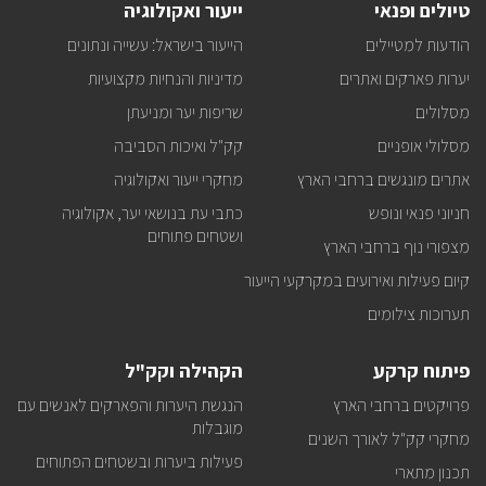
טיולים ופנאי
ייעור ואקולוגיה
ופעילויות
קק"ל
הודעות למטיילים
הייעור בישראל: עשייה ונתונים
אצלכם
במייל
יערות פארקים ואתרים
מדיניות והנחיות מקצועיות
מסלולים
שריפות יער ומניעתן
מסלולי אופניים
קק"ל ואיכות הסביבה
אתרים מונגשים ברחבי הארץ
מחקרי ייעור ואקולוגיה
חניוני פנאי ונופש
כתבי עת בנושאי יער, אקולוגיה
ושטחים פתוחים
מצפורי נוף ברחבי הארץ
קיום פעילות ואירועים במקרקעי הייעור
תערוכות צילומים
פיתוח קרקע
הקהילה וקק"ל
פרויקטים ברחבי הארץ
הנגשת היערות והפארקים לאנשים עם
מוגבלות
מחקרי קק"ל לאורך השנים
פעילות ביערות ובשטחים הפתוחים
תכנון מתארי