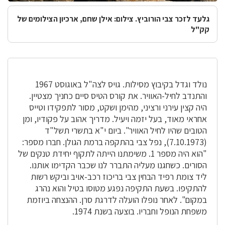
גלעד לזכר צבי הורוביץ. צילום: אילן שחם, ארכיון הצילומים של
קק"ל
נולד וגדל בקיבוץ מסילות. גויס לצה"ל באוגוסט 1967
והתנדב לחיל-האוויר. את קורס הטיס סיים כחניך מצטיין.
היה קצין עירני ורציני, מהימן ושקט, מסור לתפקידו וטייס
אחראי מאוד, בעל יזמה ויעיל. מדריך אהוב על פקודיו, ומן
הטובים שהיו לחיל האוויר". ביום י"א בתשרי תשל"ד
(7.10.1973), נפל צבי בהתקפה ברמת הגולן. חברו מספר:
"הוא היה מספר 1. משימתנו הייתה לתקוף יחידת טנקים של
הסורים. כשחגנו מעליה התברר לנו שכבר הקדימו אותנו.
ליד צומת רפיד הבחין צבי בריכוז רכב-אויב וביקש רשות
להתקיפו. בשעת התקיפה נפגע מטוסו בטיל והוא נהרג
במקום". לאחר נופלו הועלה לדרגת סרן. ההנצחה ביוזמת
משפחת הנופל וחבריו. בוצעה בשנת 1974.