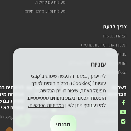
פעילות עם קהילות
פעילות וסיוע בזמני חירום
צריך לדעת
הצהרת נגישות
תקנון האתר ומדיניות פרטיות
פניות הציבור
עוגיות
הוראות התנהגות ובטיחות למטיילים
שאלות ותשובות
לידיעתך, באתר זה נעשה שימוש ב'קבצי
עוגיות' (Cookies) ובכלים דומים לצורך
רשתות
פרטי התקשרות
יצירת קשר עם
לדיווחים בנ
תפעול האתר, שיפור חוויית הגלישה,
חברתיות
לשכת יו"ר
אבטחת מיד
טלפון
1-800-250-250
התאמת תכנים וביצוע ניתוחים סטטיסטיים.
קק"ל
(פניות בנוש
שלנו
אנחנו
FACEBOOK
למידע נוסף ניתן לעיין
במדיניות הפרטיות.
דואר
pneyot-
אחרים לא יי
בפייסבוק
דואר
lishkat-yor-
אלקטרוני
tzibur@kkl.org.il
אנחנו
YOUTUBE
אלקטרוני
kkl@kkl.org.il
דואר
kl.org.il
שלנו
ביוטיוב
אנחנו
INSTAGRAM
שלנו
אלקטרוני
הבנתי
באינסטגרם
שלנו