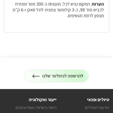
הערות
: המקום נגיש לכל. ההנצחה כ-300 מטר ממזרח
לכביש מס' 98, כ-3 קילומטר צפונית לתל סאקי ו-6 ק"מ
מצפון לרמת מגשימים.
להרשמה לניוזלטר שלנו
הרשמה
על
לניוזלטר
כל
המידע
על
טיולים
טיולים ופנאי
ייעור ואקולוגיה
ופעילויות
קק"ל
הודעות למטיילים
הייעור בישראל: עשייה ונתונים
אצלכם