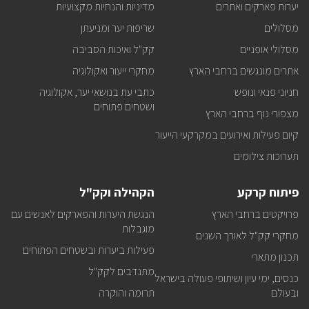
במייל
יערות פארקים ואתרים
מדיניות והנחיות מקצועיות
מסלולים
שריפות יער ומניעתן
מסלולי אופניים
קק"ל ואיכות הסביבה
אתרים מונגשים ברחבי הארץ
מחקרי ייעור ואקולוגיה
חניוני פנאי ונופש
כתבי עת בנושאי יער, אקולוגיה
ושטחים פתוחים
מצפורי נוף ברחבי הארץ
קיום פעילות ואירועים במקרקעי הייעור
תערוכות צילומים
פיתוח קרקע
הקהילה וקק"ל
פרויקטים ברחבי הארץ
הנגשת היערות והפארקים לאנשים עם
מוגבלות
מחקרי קק"ל לאורך השנים
פעילות ביערות ובשטחים הפתוחים
תכנון מתארי
מתנדבים לקק"ל
כנסים, ימי עיון ושיתופי פעולה בישראל
ובעולם
תרומה והוקרה