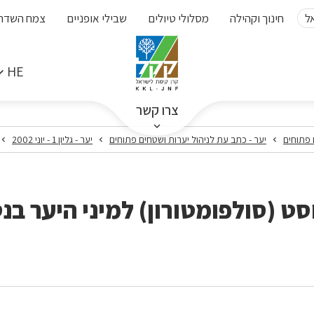
ל
חינוך וקהילה
מסלולי טיולים
שבילי אופניים
צמח השדה
HE
צרו קשר
 פתוחים
יער - כתב עת לניהול יערות ושטחים פתוחים
יער - גליון 1 - יוני 2002
ט (סולפומטורון) למיני היער בנ