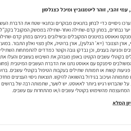
, עמי זהבי, זוהר ליטמנוביץ ומיכל כצנלסון
נת הנטיעה 1999 נערכו ניסויים כדי לבחון בתנאים מבוקרים ובתנאי שטח את הדברת 
 יער נבחרים, במתן קדם-שתילה ואחר-שתילה בממשק המקובל בקק"ל.
ימנקס ואאוסט במינונים המקובלים ובשילובים ביניהם במתן קדם-שתילה.
, אורן הצנובר (=א' הגלעין), אורן ברוטיה, אלון מצוי ואלון התבור. במ
ם ופגיעה בעצים, וכן נבדקו גובה וקוטר כמדדים להתפתחות השתילי
ם בקוטלי עשבים הקטינו באופן מובהק את השיבוש בעשבים והעלו את
 פגיעות קשות או תמותת שתילים בעקבות הטיפול בקוטלי עשבים. ברוש
מתמותה ועיכוב בגידול בהשוואה להיקש. תוצאות ניסוי העציצים מחזקו
על שהברוש רגיש ביותר לאאוסט. יש לשער, שתמותה רבה של ברושים 
 המתעצמת מהשימוש בקוטלי עשבים ו/או מהתחרות עם עשבים.
ון המלא