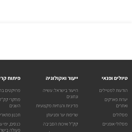
טיולים ופנאי
ייעור ואקולוגיה
פיתוח קר
הודעות למטיילים
הייעור בישראל: עשייה
פרויקטים בר
ונתונים
יערות פארקים
מחקרי קק"ל 
ואתרים
מדיניות והנחיות מקצועיות
השנים
מסלולים
שריפות יער ומניעתן
תכנון מתארי
מסלולי אופניים
קק"ל ואיכות הסביבה
כנסים, ימי עיו
פעולה בישרא