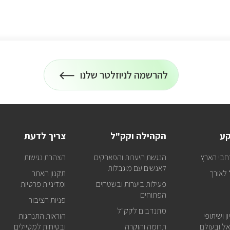
להרשמה לניוזלטר שלנו
הרשמה
על
כל
לניוזלטר
המידע
על
טיולים
ופעילויות
קע
הקהילה וקק"ל
צריך לדעת
קק"ל
אצלכם
חבי הארץ
הנגשת היערות והפארקים
הצהרת נגישות
במייל
לאנשים עם מוגבלות
לאורך
תקנון האתר
פעילות ביערות ובשטחים
ומדיניות פרטיות
הפתוחים
פניות הציבור
מתנדבים לקק"ל
ן ושיתופי
הוראות התנהגות
ל ובעולם
תרומה והוקרה
ובטיחות למטיילים