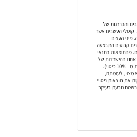
העשבים והבררנות של
 קוטלי העשבים אשר
 מיני העצים
ועדים קבועים התבצעה
ם. מהתוצאות בתנאי
 אחוז ההישרדות של
השתילים. הטיפולים המשולבים סימנקס עם אאוסט נתנו את הדברת העשבים המיטבית (פחות מ- 10% כיסוי).
 מצוי, לעומתם,
ת את תוצאות ניסויי
בשטח נובעת בעיקר