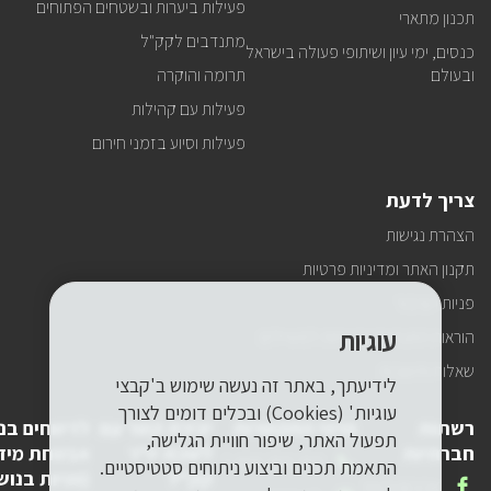
פעילות ביערות ובשטחים הפתוחים
תכנון מתארי
מתנדבים לקק"ל
כנסים, ימי עיון ושיתופי פעולה בישראל
ובעולם
תרומה והוקרה
פעילות עם קהילות
פעילות וסיוע בזמני חירום
צריך לדעת
הצהרת נגישות
תקנון האתר ומדיניות פרטיות
פניות הציבור
עוגיות
הוראות התנהגות ובטיחות למטיילים
שאלות ותשובות
לידיעתך, באתר זה נעשה שימוש ב'קבצי
עוגיות' (Cookies) ובכלים דומים לצורך
רשתות
פרטי התקשרות
יצירת קשר עם
לדיווחים בנ
תפעול האתר, שיפור חוויית הגלישה,
חברתיות
לשכת יו"ר
אבטחת מיד
טלפון
1-800-250-250
התאמת תכנים וביצוע ניתוחים סטטיסטיים.
קק"ל
(פניות בנוש
שלנו
אנחנו
FACEBOOK