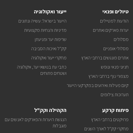
על
טיולים
טיולים ופנאי
ייעור ואקולוגיה
ופעילויות
קק"ל
הודעות למטיילים
הייעור בישראל: עשייה ונתונים
אצלכם
במייל
יערות פארקים ואתרים
מדיניות והנחיות מקצועיות
מסלולים
שריפות יער ומניעתן
מסלולי אופניים
קק"ל ואיכות הסביבה
אתרים מונגשים ברחבי הארץ
מחקרי ייעור ואקולוגיה
חניוני פנאי ונופש
כתבי עת בנושאי יער, אקולוגיה
ושטחים פתוחים
מצפורי נוף ברחבי הארץ
קיום פעילות ואירועים במקרקעי הייעור
תערוכות צילומים
פיתוח קרקע
הקהילה וקק"ל
פרויקטים ברחבי הארץ
הנגשת היערות והפארקים לאנשים עם
מוגבלות
מחקרי קק"ל לאורך השנים