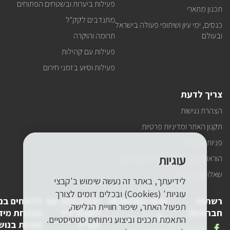
פעילות ביערות ובשטחים הפתוחים
תכנון מתארי
מתנדבים לקק"ל
כנסים, ימי עיון ושיתופי פעולה בישראל
ובעולם
תרומה והוקרה
פעילות עם קהילות
פעילות וסיוע בזמני חירום
צריך לדעת
הצהרת נגישות
תקנון האתר ומדיניות פרטיות
פניות הציבור
עוגיות
הוראות התנהגות ובטיחות למטיילים
שאלות ותשובות
לידיעתך, באתר זה נעשה שימוש ב'קבצי
עוגיות' (Cookies) ובכלים דומים לצורך
רשתות
פרטי התקשרות
יצירת קשר עם
לדיווחים בנ
תפעול האתר, שיפור חוויית הגלישה,
חברתיות
לשכת יו"ר
אבטחת מיד
טלפון
1-800-250-250
התאמת תכנים וביצוע ניתוחים סטטיסטיים.
קק"ל
(פניות בנוש
שלנו
אנחנו
FACEBOOK