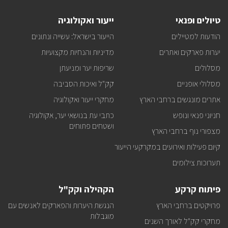
על
טיולים
טיולים ופנאי
ייעור ואקולוגיה
ופעילויות
קק"ל
הודעות למטיילים
הייעור בישראל: עשייה ונתונים
אצלכם
במייל
יערות פארקים ואתרים
מדיניות והנחיות מקצועיות
מסלולים
שריפות יער ומניעתן
מסלולי אופניים
קק"ל ואיכות הסביבה
אתרים מונגשים ברחבי הארץ
מחקרי ייעור ואקולוגיה
חניוני פנאי ונופש
כתבי עת בנושאי יער, אקולוגיה
ושטחים פתוחים
מצפורי נוף ברחבי הארץ
קיום פעילות ואירועים במקרקעי הייעור
תערוכות צילומים
פיתוח קרקע
הקהילה וקק"ל
פרויקטים ברחבי הארץ
הנגשת היערות והפארקים לאנשים עם
מוגבלות
מחקרי קק"ל לאורך השנים