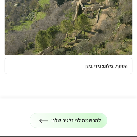
הסטף. צילום: גידי בשן
להרשמה לניוזלטר שלנו
הרשמה
על
לניוזלטר
כל
המידע