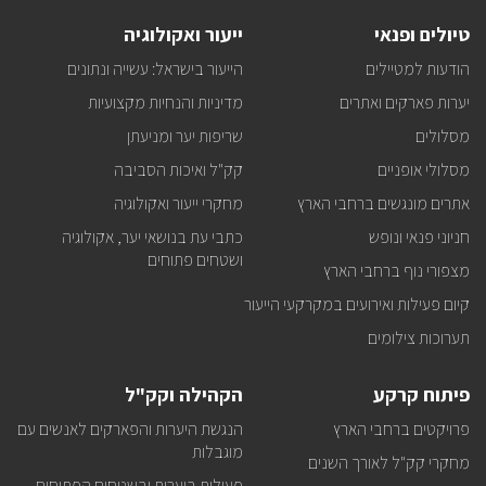
טיולים
טיולים ופנאי
ייעור ואקולוגיה
ופעילויות
קק"ל
הודעות למטיילים
הייעור בישראל: עשייה ונתונים
אצלכם
במייל
יערות פארקים ואתרים
מדיניות והנחיות מקצועיות
מסלולים
שריפות יער ומניעתן
מסלולי אופניים
קק"ל ואיכות הסביבה
אתרים מונגשים ברחבי הארץ
מחקרי ייעור ואקולוגיה
חניוני פנאי ונופש
כתבי עת בנושאי יער, אקולוגיה
ושטחים פתוחים
מצפורי נוף ברחבי הארץ
קיום פעילות ואירועים במקרקעי הייעור
תערוכות צילומים
פיתוח קרקע
הקהילה וקק"ל
פרויקטים ברחבי הארץ
הנגשת היערות והפארקים לאנשים עם
מוגבלות
מחקרי קק"ל לאורך השנים
פעילות ביערות ובשטחים הפתוחים