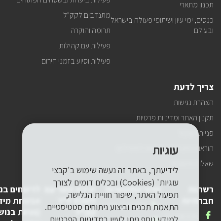
תכנון מתארי
מתנדבים לקק"ל
כנסים, ימי עיון ושיתופי פעולה בישראל
ובעולם
תרומה והוקרה
פעילות עם קהילות
פעילות וסיוע בזמני חירום
צריך לדעת
הצהרת נגישות
תקנון האתר ומדיניות פרטיות
פניות הציבור
עוגיות
הוראות התנהגות ובטיחות למטיילים
שאלות ותשובות
לידיעתך, באתר זה נעשה שימוש ב'קבצי
עוגיות' (Cookies) ובכלים דומים לצורך
רשתות
פרטי התקשרות
יצירת קשר עם
לדיווחים בנ
תפעול האתר, שיפור חוויית הגלישה,
חברתיות
לשכת יו"ר
אבטחת מיד
טלפון
1-800-250-250
התאמת תכנים וביצוע ניתוחים סטטיסטיים.
קק"ל
(פניות בנוש
שלנו
אנחנו
FACEBOOK
למידע נוסף ניתן לעיין
במדיניות הפרטיות.
דואר
pneyot-