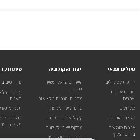
טיולים ופנאי
ייעור ואקולוגיה
פיתוח קר
הודעות למטיילים
הייעור בישראל: עשייה
פרויקטים בר
ונתונים
יערות פארקים
מחקרי קק"ל 
ואתרים
מדיניות והנחיות מקצועיות
השנים
מסלולים
שריפות יער ומניעתן
תכנון מתארי
מסלולי אופניים
קק"ל ואיכות הסביבה
כנסים, ימי עיו
פעולה בישרא
אתרים מונגשים
מחקרי ייעור ואקולוגיה
ברחבי הארץ
כתבי עת בנושאי יער,