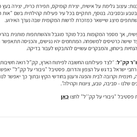
ננות: עיצוב גלימת על אישית, יצירת קומיקס, תפירת כרית, יצירה בעץ
טבע ובסביבה. בנוסף, תתקיים בכל עיר פעילות קהילתית בשם "אות הג
תתפים מיצג שיישאר כמזכרת לרשות המקומית שבה נערך האירוע.
פשית, אך מספר המקומות בכל מוקד מוגבל וההשתתפות מותנית בה
 עד שישה כרטיסים למשפחה. המתחמים יהיו נגישים, והכניסה תתאפשר 
נחיות ביטחון, והמבקרים עשויים להתבקש לעבור בדיקה.
ו״ר קק״ל
: ״לצד פעילותנו החשובה לפיתוח הארץ, קק"ל רואה חשיבות 
רחבי ישראל בדגש על הצפון והדרום. פסטיבל "גיבורי על קק"ל" יאפש
, חינמית וקרובה לבית והפגה ורענון בחודשי הקיץ ובתוך כך יאפשר לנ
ם שלנו - סביבה, טבע, ציונות וקהילה".
 פסטיבל "גיבורי על קק''ל" לחצו
כאן