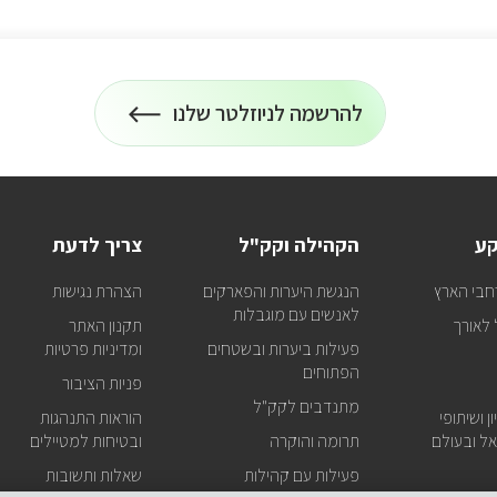
להרשמה לניוזלטר שלנו
הרשמה
על
כל
לניוזלטר
המידע
על
טיולים
ופעילויות
קע
הקהילה וקק"ל
צריך לדעת
קק"ל
אצלכם
חבי הארץ
הנגשת היערות והפארקים
הצהרת נגישות
במייל
לאנשים עם מוגבלות
לאורך
תקנון האתר
פעילות ביערות ובשטחים
ומדיניות פרטיות
הפתוחים
פניות הציבור
מתנדבים לקק"ל
ן ושיתופי
הוראות התנהגות
ל ובעולם
תרומה והוקרה
ובטיחות למטיילים
פעילות עם קהילות
שאלות ותשובות