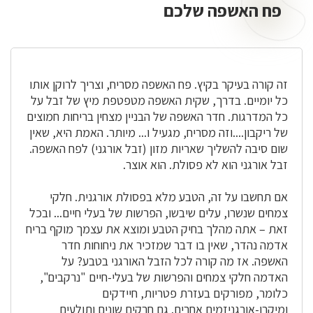
פח האשפה שלכם
פח
האשפה
שלכם
זה קורה בעיקר בקיץ. פח האשפה מסריח, וצריך לרוקן אותו
כל יומיים. בדרך, שקית האשפה מטפטפת מיץ של זבל על
כל המדרגות. חדר האשפה של הבניין מצחין בריחות חמוצים
של ריקבון....וזה מסריח, מגעיל ו... מיותר. האמת היא, שאין
שום סיבה להשליך שאריות מזון (זבל אורגני) לפח האשפה.
זבל אורגני הוא לא פסולת. הוא אוצר.
אם תחשבו על זה, הטבע מלא בפסולת אורגנית. חלקי
צמחים שנשרו, עלים שיבשו, הפרשות של בעלי חיים... ובכל
זאת – אתה מהלך בחיק הטבע ומוצא את עצמך מוקף בריח
אדמה נהדר, שאין בו דבר שמזכיר את ניחוחות חדר
האשפה. אז מה קורה לכל הזבל האורגני בטבע? על
האדמה חלקי צמחים והפרשות של בעלי-חיים "נרקבים",
כלומר, מפורקים בעזרת פטריות, חיידקים
ומיקרו-אורגניזמים אחרים. גם חרקים שונים ותולעים