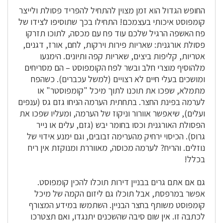
החופש הגדול הוא זמן מצוין להתחיל להפריד פסולת ולייצר
קומפוסט איכותי בעצמכם! התחילו בכך שתוסיפו לצידו של
פח האשפה הרגיל שלכם עוד פח עם מכסה, לתוכו תזרקו
פסולת אורגנית: שאריות פירות וירקות, לחם, אורז, דגנים,
אטריות, קליפות ביצים, שאריות קפה ותיונים. הימנעו
מלהוסיף מוצרי חלב ובשר לפח הקומפוסט – הם מסריחים
ומושכים בעלי חיים לא רצויים (למשל עכברים). כשהפח
מתמלא, שפכו את תוכנו לתוך מיכל "קומפוסטר" או
לערמה בפינת החצר. בתחתית הערמה הניחו גזם גס (ענפים
ועלים), שיאפשר אוורור וניקוז של הערמה, ומעליו שפכו את
הפסולת האורגנית וכסו בחומר יבש (גזם, עלים או נייר
גרוס). הכיסוי ירחיק מהערימה זבובים, וגם ימנע אידוי של
נוזלים. והריח? לערמה מכוסה, מאווררת ומנוקזת אין ריח
בכלל!
גם אם אתם גרים בבניין דירות תוכלו להכין קומפוסט.
אפשר במרפסת, אבל תוכלו גם ליזום הקמה של מיכל
קומפוסט משותף בחצר הבניין. השתמשו במידע המצורף
לכתבה זו. אין שום סיבה שהשכנים יתנגדו, ואם תצטרכו