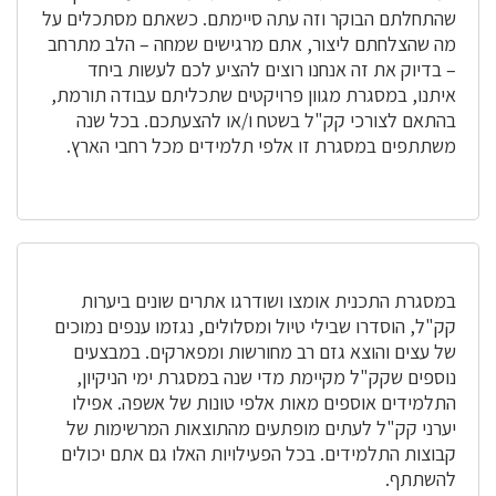
שהתחלתם הבוקר וזה עתה סיימתם. כשאתם מסתכלים על
מה שהצלחתם ליצור, אתם מרגישים שמחה – הלב מתרחב
– בדיוק את זה אנחנו רוצים להציע לכם לעשות ביחד
איתנו, במסגרת מגוון פרויקטים שתכליתם עבודה תורמת,
בהתאם לצורכי קק"ל בשטח ו/או להצעתכם. בכל שנה
משתתפים במסגרת זו אלפי תלמידים מכל רחבי הארץ.
במסגרת התכנית אומצו ושודרגו אתרים שונים ביערות
קק"ל, הוסדרו שבילי טיול ומסלולים, נגזמו ענפים נמוכים
של עצים והוצא גזם רב מחורשות ומפארקים. במבצעים
נוספים שקק"ל מקיימת מדי שנה במסגרת ימי הניקיון,
התלמידים אוספים מאות אלפי טונות של אשפה. אפילו
יערני קק"ל לעתים מופתעים מהתוצאות המרשימות של
קבוצות התלמידים. בכל הפעילויות האלו גם אתם יכולים
להשתתף.