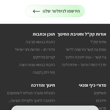
הרשמה
הירשמו לניוזלטר שלנו
לניוזלטר
על
רוצים
לקבל
עדכונים
על
אודות קק"ל וחטיבת החינוך
תוכן וכתבות
כל
מה
אודות קק"ל
כתבות בנושא סביבה
שחדש
באתר
טופס צרו קשר והרשמה לדיוור
מדורי חג – מורשת וחגי ישראל
ישירות
למייל
צרו קשר – נציגי חטיבת החינוך
קצרים ומרתקים
שלכם?
מרכזי השדה והיער – אירוח ולינה
כתבות בנושא עונות השנה
טיפ ירוק בקטנה
מדורי כיף ופנאי
חינוך והדרכה
משחקים
הפעלות ומערכי פעילות לשימושכם
חידונים
החטיבה לחינוך ולקהילה מציעה...
סרטונים
תוכניות חטיבת החינוך