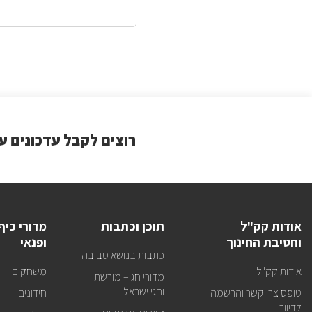
רוצים לקבל עדכונים ע
אודות קק"ל
תוכן וכתבות
מדורי כיף
וחטיבת החינוך
ופנאי
כתבות בנושא סביבה
אודות קק"ל
משחקים
מדורי חג – מורשת
וחגי ישראל
טופס צרו קשר והרשמה
חידונים
לדיוור