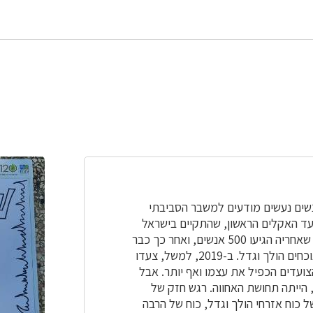
נשים נעשים מודעים למשבר הסביבתי
עד האקלים הראשון, שהתקיים בישראל
בשנת 2014, צעדו רק 100 אנשים, בשנה שאחריה הגיעו 500 אנשים, ואחר כך כבר
1,000... וככל שחולפות השנים, מספר הנוכחים הולך וגדל. ב-2019, למשל, צעדו
מספר הצועדים הכפיל את עצמו ואף יותר. אבל
 הייתה תחושת האחווה. רגש חזק של
 כוח אזרחי הולך וגדל, כוח של הרבה