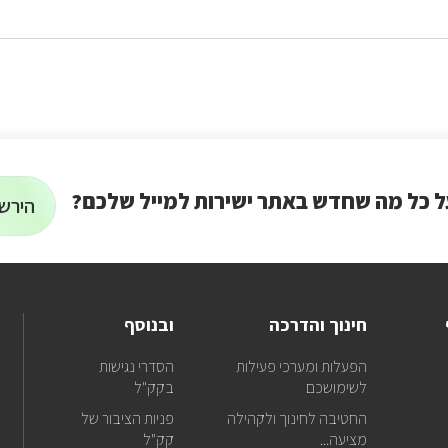
ל כל מה שחדש באתר ישירות למייל שלכם?
הירשמ
הרשמה
על
רוצים
לניוזלטר
לקבל
עדכונ
על
כל
חינוך והדרכה
ובנוסף
מה
שחד
אנ
הפעלות ומערכי פעילות
הסדרי נגישות
באתר
בפ
לשימושכם
בקק"ל
ישירו
למייל
החטיבה לחינוך ולקהילה
פניות הציבור של
שלכם
מציעה...
קק"ל