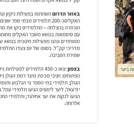
באזור הדרום
השתתפו בפעילות ניקיון ונ
האקליםכ-200 תלמידים מבתי ספר
הוכתרה בהצלחה – התלמידים ניקו את מתחם 
עם סיסמאות בנושא משבר האקלים מחומרים
ממוחזרים ונהנו מפעילות חינוכית בנושא 
מדריכי קק"ל. בסופו של יום צעדו התלמידי
שמירת הסביבה.
בצפון
יצאו כ-450 תלמידים לפעילוי
ת ביער
הפתוחים: חניכי מכינת מיצר רמת הגולן ני
הגולן; תלמידי בתי הספר נר הגלבוע ותומר
יזרעאל; ליער לימונים הגיעו תלמידי עמל
הגיעו לנקות את יער אחיהוד; ותלמידי החטי
אלרוחה.