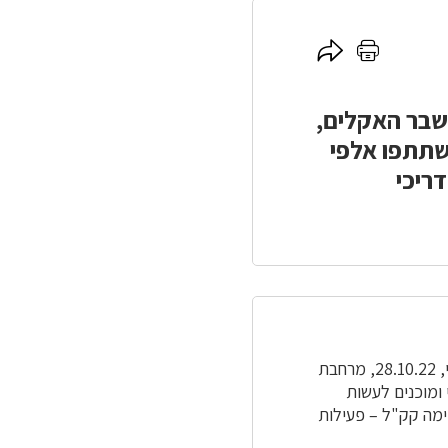
לחץ
לחץ
כאן
כאן
להדפסה
לשיתוף
שבר האקלים,
השתתפו אלפי
ריכי
נערים, נערות, הורים, סבים וסבתות – יצאו יחדיו ביום שישי, 28.10.22, מרחבת
ומוכנים לעשות
ימה קק"ל – פעילות