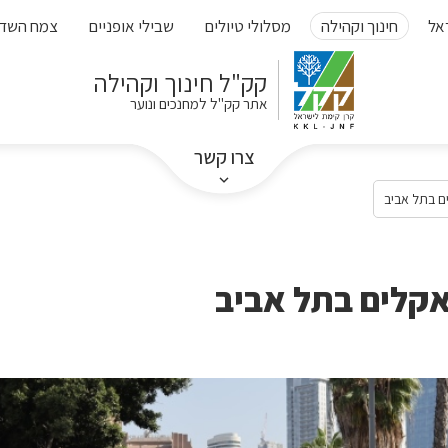
אל
חינוך וקהילה
מסלולי טיולים
שבילי אופניים
צמח השד
קק"ל חינוך וקהילה
אתר קק"ל למחנכים ונוער
צרו קשר