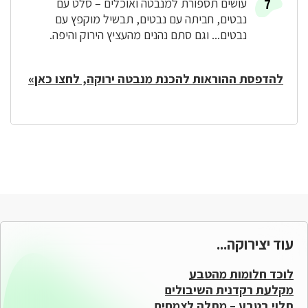
עושים תספורת למנבטה ואוכלים – סלט עם
נבטים, חביתה עם נבטים, תבשיל מוקפץ עם
נבטים... וגם סתם נהנים מהעציץ הירוק והיפה.
להדפסת ההוראות להכנת מנבטה ירוקה, לחצו כאן»
עוד יצירוקה...
לוכד חלומות מהטבע
מקלעת רקדנית השיבולים
תלוי בטבע – מתלה לצמחים