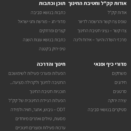
אודות קק"ל וחטיבת החינוך
תוכן וכתבות
כל
מה
אודות קק"ל
כתבות בנושא סביבה
שחדש
באתר
טופס צרו קשר והרשמה לדיוור
מדורי חג – מורשת וחגי ישראל
ישירות
למייל
צרו קשר – נציגי חטיבת החינוך
קצרים ומרתקים
שלכם?
מרכזי השדה והיער – אירוח ולינה
כתבות בנושא עונות השנה
טיפ ירוק בקטנה
מדורי כיף ופנאי
חינוך והדרכה
משחקים
הפעלות ומערכי פעילות לשימושכם
חידונים
החטיבה לחינוך ולקהילה מציעה...
סרטונים
תוכניות חטיבת החינוך
יצירה ירוקה
הפעלות הניידת החינוכית של קק"ל
סטיקרים בנושאי סביבה
ODT – גיבוש, אתגר, חוויה ולמידה
מסעות, טיולים ואתרים מיוחדים
ערכות פעילות ומוצרים חינוכיים