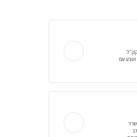
קק"ל
 וטבע עם
שרד
רב