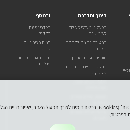
עדכונ
על
כל
חינוך והדרכה
ובנוסף
מה
שחד
אנ
הפעלות ומערכי פעילות
הסדרי נגישות
באתר
בפ
לשימושכם
בקק"ל
ישירו
למייל
החטיבה לחינוך ולקהילה
פניות הציבור של
שלכם
מציעה...
קק"ל
טל
תוכניות חטיבת החינוך
תקנון האתר ומדיניות
של
דו
פרטיות
הפעלות הניידת החינוכית
אל
שאי
של קק"ל
של
ODT – גיבוש, אתגר,
חוויה ולמידה
דו
מסעות, טיולים ואתרים
אל
מיוחדים
של
לידיעתך, באתר זה נעשה שימוש ב'קבצי עוגיות' (Cookies) ובכלים דומים לצורך תפעול הא
ערכות פעילות ומוצרים
ת הפרטיות.
חינוכיים
דו