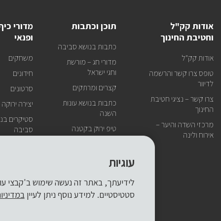
אודות קק"ל
תוכן וכתבות
מדורי כיף
וחטיבת החינוך
ופנאי
כתבות בנושא סביבה
אודות קק"ל
משחקים
מדורי חג – מורשת
וחגי ישראל
טופס צרו קשר והרשמה
חידונים
לדיוור
קצרים ומרתקים
סרטונים
צרו קשר – נציגי חטיבת
כתבות בנושא עונות
יצירה ירוקה
החינוך
השנה
סטיקרים בנו
מרכזי השדה והיער –
טיפ ירוק בקטנה
סביבה
אירוח ולינה
עוגיות
סטטיסטיים. למידע נוסף ניתן לעיין
במדיניו