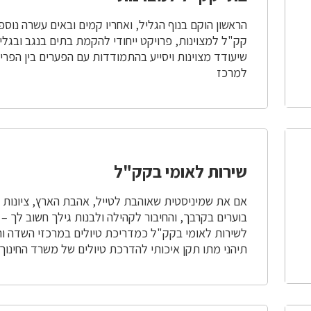
הראשון הוקם בנוף הגליל, ואחריו קמים ובאים עשרה נוספ
קק"ל למצוינות, פרויקט ייחודי להקמת בתים בנגב ובגלי
שיעודד מצוינות ויסייע בהתמודדות עם הפערים בין הפרי
למרכז
צילום: חיים ורסנו, ארכיון הצילומים של קק"ל
שירות לאומי בקק"ל
אם את שמיניסטית שאוהבת לטייל, אהבת הארץ, ציונות 
בוערים בקרבך, והחיבור לקהילה ולבנות גילך חשוב לך –
לשירות לאומי בקק"ל כמדריכת טיולים במרכזי השדה והי
תיהני מתו תקן איכותי להדרכת טיולים של משרד החינוך