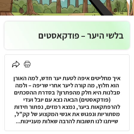
בלשי היער – פודקאסטים
לחץ
לחץ
כאן
כאן
להדפסה
איך מחליטים איפה לטעת יער חדש, למה האורן
לשיתוף
הוא חלוץ, מה קורה ליער אחרי שריפה – ולמה
סבלנות היא חלק מהפתרון? בסדרת ההסכתים
(פודקאסטים) הבאה נצא עם יובל ועדי
להרפתקאות ביער, נמצא רמזים, נפתור חידות
מסתוריות ונפגוש את אנשי המקצוע של קק"ל,
שייתנו לנו תשובות להרבה שאלות מעניינות...