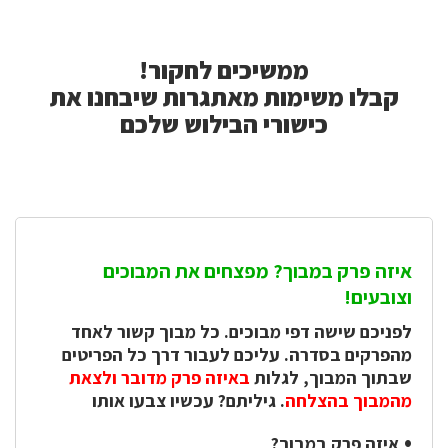
ממשיכים לחקור!
ממשיכים
לחקור!
קבלו משימות מאתגרות שיבחנו את
קבלו
כישורי הבילוש שלכם
משימות
מאתגרות
שיבחנו
את
כישורי
הבילוש
איזה פרק במבוך? מפצחים את המבוכים
שלכם
וצובעים!
לפניכם שישה דפי מבוכים. כל מבוך קשור לאחד
מהפרקים בסדרה. עליכם לעבור דרך כל הפריטים
שבתוך המבוך, לגלות
באיזה פרק מדובר ולצאת
מהמבוך בהצלחה
. גיליתם? עכשיו צבעו אותו
איזה פרק במבוך?