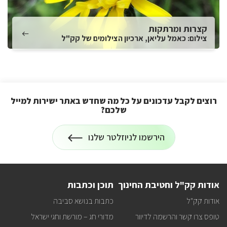
קצרות ומרתקות
צילום: כאמל עליאן, ארכיון הצילומים של קק"ל
רוצים לקבל עדכונים על כל מה שחדש באתר ישירות למייל
שלכם?
הרשמה
הירשמו לניוזלטר שלנו
לניוזלטר
על
רוצים
לקבל
עדכונים
על
אודות קק"ל וחטיבת החינוך
תוכן וכתבות
כל
מה
אודות קק"ל
כתבות בנושא סביבה
שחדש
באתר
טופס צרו קשר והרשמה לדיוור
מדורי חג – מורשת וחגי ישראל
ישירות