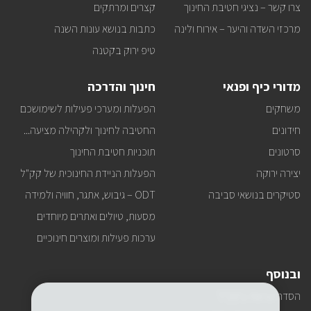
למייל
צרו קשר – נציגי חטיבת החינוך
קצרים ומרתקים
שלכם?
מרכזי השדה והיער – אירוח ולינה
כתבות בנושא עונות השנה
טיפ ירוק בקטנה
מדורי כיף ופנאי
חינוך והדרכה
משחקים
הפעלות ומערכי פעילות לשימושכם
חידונים
החטיבה לחינוך ולקהילה מציעה...
סרטונים
תוכניות חטיבת החינוך
יצירה ירוקה
הפעלות הניידת החינוכית של קק"ל
סטיקרים בנושאי סביבה
ODT – גיבוש, אתגר, חוויה ולמידה
מסעות, טיולים ואתרים מיוחדים
ערכות פעילות ומוצרים חינוכיים
ובנוסף
הסדרי נגישות בקק"ל