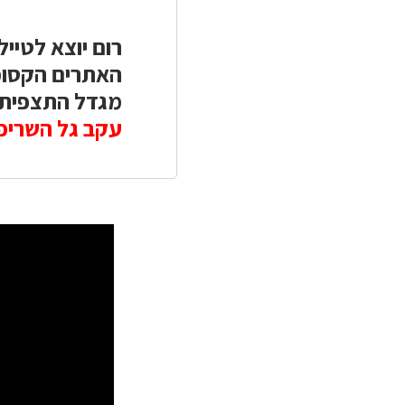
רום יוצא לטיי
האתרים הקסומי
מגדל התצפית ו
עקב גל השריפו