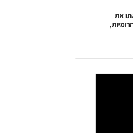
כאן
כאן
להדפסה
לשיתוף
תו את
רומיות,