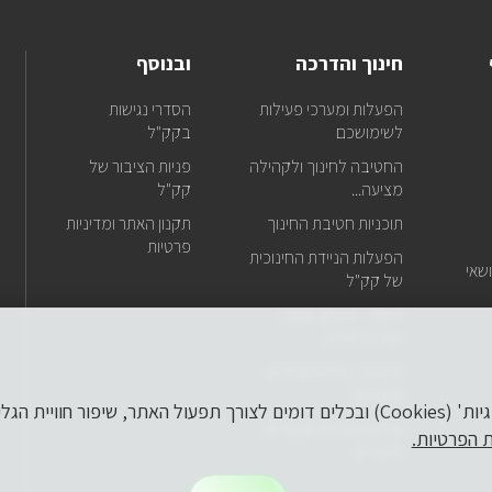
עדכונ
על
כל
חינוך והדרכה
ובנוסף
מה
שחד
אנ
הפעלות ומערכי פעילות
הסדרי נגישות
באתר
בפ
לשימושכם
בקק"ל
ישירו
למייל
החטיבה לחינוך ולקהילה
פניות הציבור של
שלכם
מציעה...
קק"ל
טל
תוכניות חטיבת החינוך
תקנון האתר ומדיניות
של
דו
פרטיות
הפעלות הניידת החינוכית
אל
שאי
של קק"ל
של
ODT – גיבוש, אתגר,
חוויה ולמידה
דו
מסעות, טיולים ואתרים
אל
מיוחדים
של
לידיעתך, באתר זה נעשה שימוש ב'קבצי עוגיות' (Cookies) ובכלים דומים לצורך תפעול הא
ערכות פעילות ומוצרים
ת הפרטיות.
חינוכיים
דו