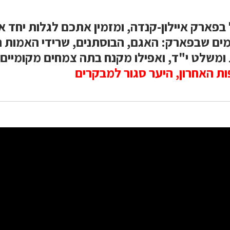
ל בפארק איילון-קנדה, ומזמין אתכם לגלות יחד א
ם שבפארק: האגם, הבוסתנים, שרידי האמות ה
משלט י"ד, ואפילו מקנח בתה צמחים מקומיים
ת האחרון, היער סגור למבקרים