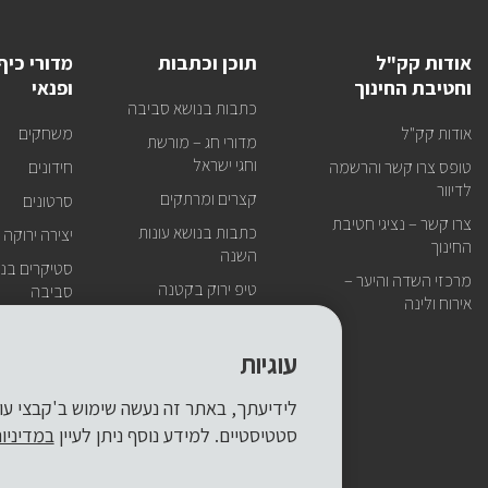
אודות קק"ל
תוכן וכתבות
מדורי כיף
וחטיבת החינוך
ופנאי
כתבות בנושא סביבה
אודות קק"ל
משחקים
מדורי חג – מורשת
וחגי ישראל
טופס צרו קשר והרשמה
חידונים
לדיוור
קצרים ומרתקים
סרטונים
צרו קשר – נציגי חטיבת
כתבות בנושא עונות
יצירה ירוקה
החינוך
השנה
סטיקרים בנו
מרכזי השדה והיער –
טיפ ירוק בקטנה
סביבה
אירוח ולינה
עוגיות
סטטיסטיים. למידע נוסף ניתן לעיין
במדיניו