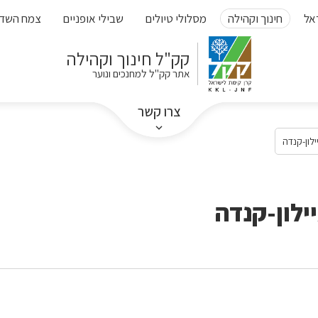
אל
חינוך וקהילה
מסלולי טיולים
שבילי אופניים
צמח השד
קק"ל חינוך וקהילה
אתר קק"ל למחנכים ונוער
צרו קשר
לון-קנדה
ילון-קנדה