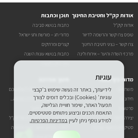
עדכונים
על
אודות קק"ל וחטיבת החינוך
תוכן וכתבות
כל
מה
אודות קק"ל
כתבות בנושא סביבה
שחדש
באתר
טופס צרו קשר והרשמה לדיוור
מדורי חג – מורשת וחגי ישראל
ישירות
למייל
צרו קשר – נציגי חטיבת החינוך
קצרים ומרתקים
שלכם?
מרכזי השדה והיער – אירוח ולינה
כתבות בנושא עונות השנה
טיפ ירוק בקטנה
עוגיות
מדורי כיף ופנאי
חינוך והדרכה
משחקים
הפעלות ומערכי פעילות לשימושכם
לידיעתך, באתר זה נעשה שימוש ב'קבצי
עוגיות' (Cookies) ובכלים דומים לצורך
חידונים
החטיבה לחינוך ולקהילה מציעה...
תפעול האתר, שיפור חוויית הגלישה,
סרטונים
תוכניות חטיבת החינוך
התאמת תכנים וביצוע ניתוחים סטטיסטיים.
יצירה ירוקה
הפעלות הניידת החינוכית של קק"ל
למידע נוסף ניתן לעיין
במדיניות הפרטיות.
סטיקרים בנושאי סביבה
ODT – גיבוש, אתגר, חוויה ולמידה
מסעות, טיולים ואתרים מיוחדים