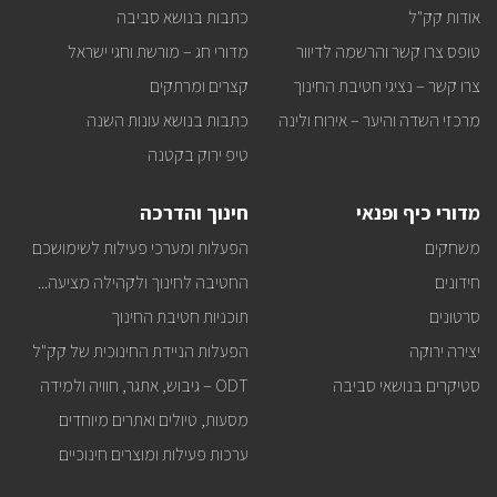
מה
אודות קק"ל
כתבות בנושא סביבה
שחדש
באתר
טופס צרו קשר והרשמה לדיוור
מדורי חג – מורשת וחגי ישראל
ישירות
למייל
צרו קשר – נציגי חטיבת החינוך
קצרים ומרתקים
שלכם?
מרכזי השדה והיער – אירוח ולינה
כתבות בנושא עונות השנה
טיפ ירוק בקטנה
מדורי כיף ופנאי
חינוך והדרכה
משחקים
הפעלות ומערכי פעילות לשימושכם
חידונים
החטיבה לחינוך ולקהילה מציעה...
סרטונים
תוכניות חטיבת החינוך
יצירה ירוקה
הפעלות הניידת החינוכית של קק"ל
סטיקרים בנושאי סביבה
ODT – גיבוש, אתגר, חוויה ולמידה
מסעות, טיולים ואתרים מיוחדים
ערכות פעילות ומוצרים חינוכיים