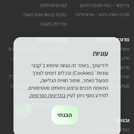
למייל
צרו קשר – נציגי חטיבת החינוך
קצרים ומרתקים
שלכם?
מרכזי השדה והיער – אירוח ולינה
כתבות בנושא עונות השנה
טיפ ירוק בקטנה
מדורי כיף ופנאי
חינוך והדרכה
משחקים
הפעלות ומערכי פעילות לשימושכם
עוגיות
חידונים
החטיבה לחינוך ולקהילה מציעה...
לידיעתך, באתר זה נעשה שימוש ב'קבצי
סרטונים
תוכניות חטיבת החינוך
עוגיות' (Cookies) ובכלים דומים לצורך
יצירה ירוקה
הפעלות הניידת החינוכית של קק"ל
תפעול האתר, שיפור חוויית הגלישה,
סטיקרים בנושאי סביבה
ODT – גיבוש, אתגר, חוויה ולמידה
התאמת תכנים וביצוע ניתוחים סטטיסטיים.
למידע נוסף ניתן לעיין
במדיניות הפרטיות.
מסעות, טיולים ואתרים מיוחדים
ערכות פעילות ומוצרים חינוכיים
הבנתי
ובנוסף
הסדרי נגישות בקק"ל