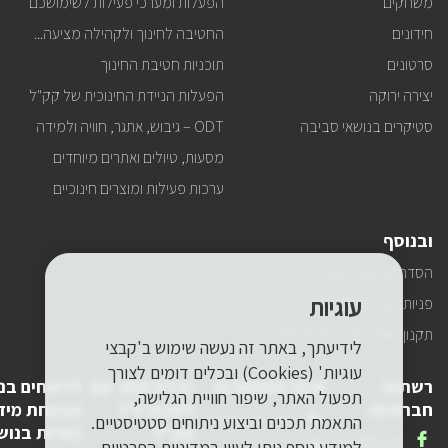
משחקים
הפעלות ומערכי פעילות לשימושכם
חידונים
החטיבה לחינוך ולקהילה מציעה...
סרטונים
תוכניות חטיבת החינוך
יצירה ירוקה
הפעלות הניידת החינוכית של קק"ל
סטיקרים בנושאי סביבה
ODT – גיבוש, אתגר, חוויה ולמידה
מסעות, טיולים ואתרים מיוחדים
ערכות פעילות ומוצרים חינוכיים
ובנוסף
הסדרי נגישות בקק"ל
עוגיות
פניות הציבור של קק"ל
תקנון האתר ומדיניות פרטיות
לידיעתך, באתר זה נעשה שימוש ב'קבצי
עוגיות' (Cookies) ובכלים דומים לצורך
רשתות
פרטי התקשרות
יצירת קשר עם
לדיווחים בנ
תפעול האתר, שיפור חוויית הגלישה,
חברתיות
לשכת יו"ר
אבטחת מיד
טלפון
1-800-250-250
התאמת תכנים וביצוע ניתוחים סטטיסטיים.
קק"ל
(פניות בנוש
שלנו
אנחנו
FACEBOOK
למידע נוסף ניתן לעיין
במדיניות הפרטיות.