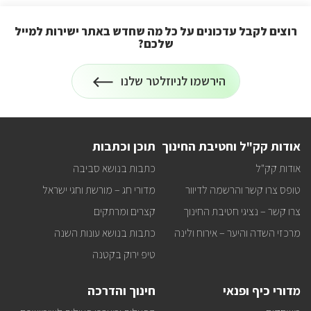
רוצים לקבל עדכונים על כל מה שחדש באתר ישירות למייל
שלכם?
הרשמה
הירשמו לניוזלטר שלנו
לניוזלטר
על
רוצים
לקבל
עדכונים
על
אודות קק"ל וחטיבת החינוך
תוכן וכתבות
כל
מה
אודות קק"ל
כתבות בנושא סביבה
שחדש
באתר
טופס צרו קשר והרשמה לדיוור
מדורי חג – מורשת וחגי ישראל
ישירות
למייל
צרו קשר – נציגי חטיבת החינוך
קצרים ומרתקים
שלכם?
מרכזי השדה והיער – אירוח ולינה
כתבות בנושא עונות השנה
טיפ ירוק בקטנה
מדורי כיף ופנאי
חינוך והדרכה