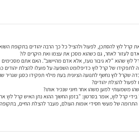
 קרל לוץ להסתכן, לפעול ולהציל כל כך הרבה יהודים בתקופת השוא
ם לעזור לאחר, גם כשהוא מסכן את עצמו ואת היקרים לו?
ל לוץ שהוא "לא גיבור נועז, אלא אדם מהיישוב". האם אתם מסכימים
 לתפקידו של קרל לוץ כדיפלומט השפעה על פועלו להצלת יהודים כה
 שקרל לוץ נחשף לתנועה הציונית בעת מילוי תפקידו כסגן שגריר שוו
לפעול להצלת יהודים?
ו משמעותי למען משהו אחר חיוני שנכיר אותו?
 בידי קרל לוץ, אומר בסרטון: "בזמן החשוך ההוא נתן האיש קרל לוץ את 
י התרומה של מעשי חסידי אומות העולם, מעבר להצלת החיים, בתקופה 