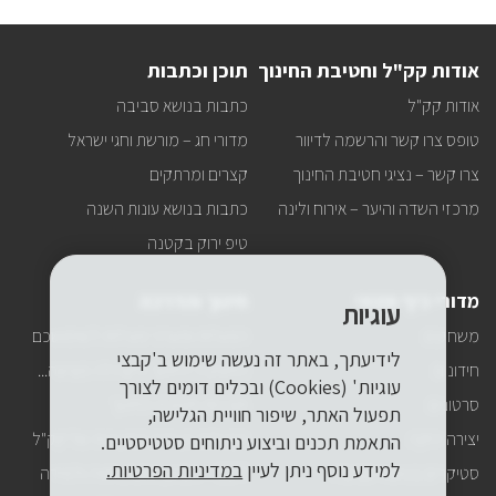
לקבל
עדכונים
על
אודות קק"ל וחטיבת החינוך
תוכן וכתבות
כל
מה
אודות קק"ל
כתבות בנושא סביבה
שחדש
באתר
טופס צרו קשר והרשמה לדיוור
מדורי חג – מורשת וחגי ישראל
ישירות
למייל
צרו קשר – נציגי חטיבת החינוך
קצרים ומרתקים
שלכם?
מרכזי השדה והיער – אירוח ולינה
כתבות בנושא עונות השנה
טיפ ירוק בקטנה
מדורי כיף ופנאי
חינוך והדרכה
עוגיות
משחקים
הפעלות ומערכי פעילות לשימושכם
לידיעתך, באתר זה נעשה שימוש ב'קבצי
חידונים
החטיבה לחינוך ולקהילה מציעה...
עוגיות' (Cookies) ובכלים דומים לצורך
סרטונים
תוכניות חטיבת החינוך
תפעול האתר, שיפור חוויית הגלישה,
יצירה ירוקה
הפעלות הניידת החינוכית של קק"ל
התאמת תכנים וביצוע ניתוחים סטטיסטיים.
למידע נוסף ניתן לעיין
במדיניות הפרטיות.
סטיקרים בנושאי סביבה
ODT – גיבוש, אתגר, חוויה ולמידה