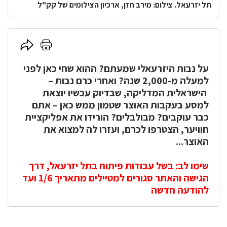
תל יזרעאל. צילום: מירב חזן, ארכיון הצילומים של קק"ל
לחץ
לחץ
כאן
כאן
להדפסה
על נבות היזרעאלי שמעתם? ההוא שחי כאן לפני
לשיתוף
למעלה מ-2,000 שנה? ואחרי כרם נבות –
הישראלית המדליקה, שבדיוק עכשיו יוצאת
למסע בעקבות האוצר שטמון ממש כאן
–
אתם
כבר עוקבים? מבולבלים? הורידו את אפליקציית
חוויער, הצטרפו לכרם, ועזרו לה למצוא את
האוצר...
שימו לב: בשל עבודות פיתוח בתל יזרעאל, דרך
הגישה והאתר סגורים למטיילים מתאריך 1/6 ועד
להודעה חדשה