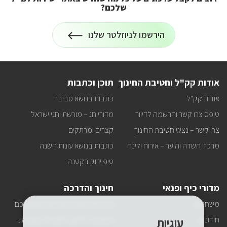
שלכם?
המשחק
הרשמה
הירשמו לניוזלטר שלנו
לניוזלטר
על
רוצים
לקבל
עדכונים
על
אודות קק"ל וחטיבת החינוך
תוכן וכתבות
כל
מה
אודות קק"ל
כתבות בנושא סביבה
שחדש
באתר
טופס צרו קשר והרשמה לדיוור
מדורי חג – מורשת וחגי ישראל
ישירות
למייל
צרו קשר – נציגי חטיבת החינוך
קצרים ומרתקים
שלכם?
מרכזי השדה והיער – אירוח ולינה
כתבות בנושא עונות השנה
טיפ ירוק בקטנה
מדורי כיף ופנאי
חינוך והדרכה
משחקים
הפעלות ומערכי פעילות לשימושכם
חידונים
החטיבה לחינוך ולקהילה מציעה...
עוגיות