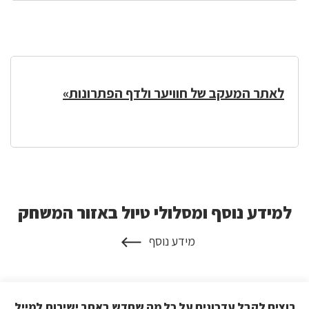
לאתר המעקב של חוויער ולדף הפתרונות»
למידע נוסף ומסלולי טיול באזור המשחק
למידע
נוסף
מידע נוסף
ומסלולי
על
טיול
למידע
נוסף
באזור
ומסלולי
המשחק
טיול
רוצים לקבל עדכונים על כל מה שחדש באתר ישירות למייל
באזור