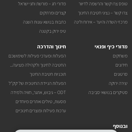
באתר
טופס צרו קשר והרשמה לדיוור
מדורי חג – מורשת וחגי ישראל
ישירות
למייל
צרו קשר – נציגי חטיבת החינוך
קצרים ומרתקים
שלכם?
מרכזי השדה והיער – אירוח ולינה
כתבות בנושא עונות השנה
טיפ ירוק בקטנה
מדורי כיף ופנאי
חינוך והדרכה
משחקים
הפעלות ומערכי פעילות לשימושכם
חידונים
החטיבה לחינוך ולקהילה מציעה...
סרטונים
תוכניות חטיבת החינוך
יצירה ירוקה
הפעלות הניידת החינוכית של קק"ל
סטיקרים בנושאי סביבה
ODT – גיבוש, אתגר, חוויה ולמידה
מסעות, טיולים ואתרים מיוחדים
ערכות פעילות ומוצרים חינוכיים
ובנוסף