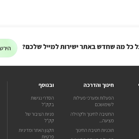
ל כל מה שחדש באתר ישירות למייל שלכם?
הירשמ
הרשמה
על
רוצים
לניוזלטר
לקבל
עדכונ
על
כל
חינוך והדרכה
ובנוסף
מה
שחד
אנ
הפעלות ומערכי פעילות
הסדרי נגישות
באתר
בפ
לשימושכם
בקק"ל
ישירו
למייל
החטיבה לחינוך ולקהילה
פניות הציבור של
שלכם
מציעה...
קק"ל
טל
תוכניות חטיבת החינוך
תקנון האתר ומדיניות
של
דו
פרטיות