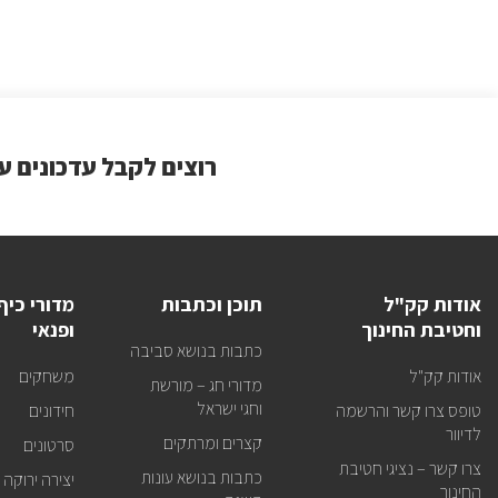
רוצים לקבל עדכונים ע
אודות קק"ל
תוכן וכתבות
מדורי כיף
וחטיבת החינוך
ופנאי
כתבות בנושא סביבה
אודות קק"ל
משחקים
מדורי חג – מורשת
וחגי ישראל
טופס צרו קשר והרשמה
חידונים
לדיוור
קצרים ומרתקים
סרטונים
צרו קשר – נציגי חטיבת
כתבות בנושא עונות
יצירה ירוקה
החינוך