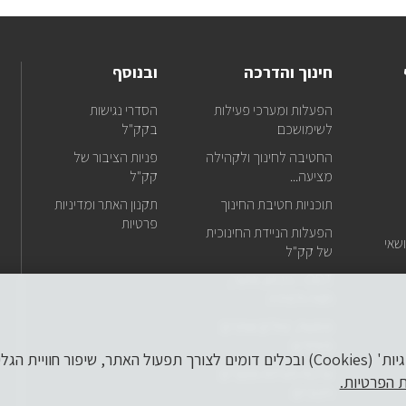
לקבל
עדכונ
על
כל
חינוך והדרכה
ובנוסף
מה
שחד
אנ
הפעלות ומערכי פעילות
הסדרי נגישות
באתר
בפ
לשימושכם
בקק"ל
ישירו
למייל
החטיבה לחינוך ולקהילה
פניות הציבור של
שלכם
מציעה...
קק"ל
טל
תוכניות חטיבת החינוך
תקנון האתר ומדיניות
של
דו
פרטיות
הפעלות הניידת החינוכית
אל
שאי
של קק"ל
של
ODT – גיבוש, אתגר,
חוויה ולמידה
דו
מסעות, טיולים ואתרים
אל
מיוחדים
של
לידיעתך, באתר זה נעשה שימוש ב'קבצי עוגיות' (Cookies) ובכלים דומים לצורך תפעול הא
ערכות פעילות ומוצרים
ת הפרטיות.
חינוכיים