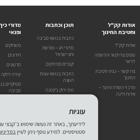
אודות קק"ל
תוכן וכתבות
מדורי כיף
וחטיבת החינוך
ופנאי
כתבות בנושא סביבה
אודות קק"ל
משחקים
מדורי חג – מורשת
וחגי ישראל
טופס צרו קשר והרשמה
חידונים
לדיוור
קצרים ומרתקים
סרטונים
צרו קשר – נציגי חטיבת
כתבות בנושא עונות
יצירה ירוקה
החינוך
השנה
סטיקרים בנו
מרכזי השדה והיער –
טיפ ירוק בקטנה
סביבה
אירוח ולינה
עוגיות
סטטיסטיים. למידע נוסף ניתן לעיין
במדיניו