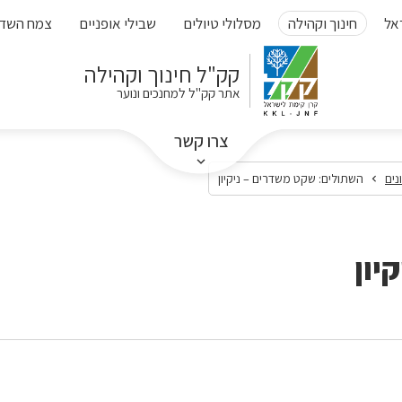
אל
חינוך וקהילה
מסלולי טיולים
שבילי אופניים
צמח השד
קק"ל חינוך וקהילה
אתר קק"ל למחנכים ונוער
צרו קשר
נים
השתולים: שקט משדרים – ניקיון
יון