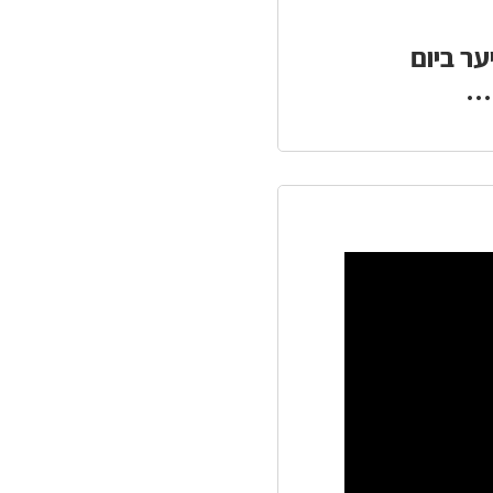
כאן
כאן
להדפסה
לשיתוף
ער ביום
..