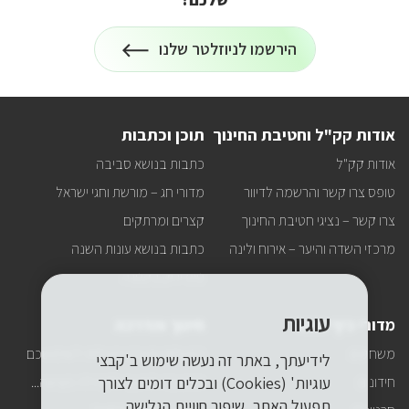
הרשמה
הירשמו לניוזלטר שלנו
לניוזלטר
על
רוצים
לקבל
עדכונים
על
אודות קק"ל וחטיבת החינוך
תוכן וכתבות
כל
מה
אודות קק"ל
כתבות בנושא סביבה
שחדש
באתר
טופס צרו קשר והרשמה לדיוור
מדורי חג – מורשת וחגי ישראל
ישירות
למייל
צרו קשר – נציגי חטיבת החינוך
קצרים ומרתקים
שלכם?
מרכזי השדה והיער – אירוח ולינה
כתבות בנושא עונות השנה
טיפ ירוק בקטנה
עוגיות
מדורי כיף ופנאי
חינוך והדרכה
משחקים
הפעלות ומערכי פעילות לשימושכם
לידיעתך, באתר זה נעשה שימוש ב'קבצי
חידונים
החטיבה לחינוך ולקהילה מציעה...
עוגיות' (Cookies) ובכלים דומים לצורך
תפעול האתר, שיפור חוויית הגלישה,