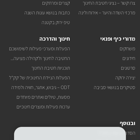
למייל
צרו קשר – נציגי חטיבת החינוך
קצרים ומרתקים
שלכם?
מרכזי השדה והיער – אירוח ולינה
כתבות בנושא עונות השנה
טיפ ירוק בקטנה
מדורי כיף ופנאי
חינוך והדרכה
משחקים
הפעלות ומערכי פעילות לשימושכם
חידונים
החטיבה לחינוך ולקהילה מציעה...
סרטונים
תוכניות חטיבת החינוך
יצירה ירוקה
הפעלות הניידת החינוכית של קק"ל
סטיקרים בנושאי סביבה
ODT – גיבוש, אתגר, חוויה ולמידה
מסעות, טיולים ואתרים מיוחדים
ערכות פעילות ומוצרים חינוכיים
ובנוסף
הסדרי נגישות בקק"ל