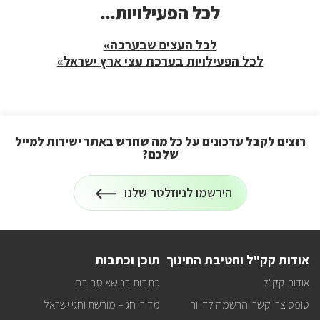
לכל הפעילויות...
לכל
הפעילויות...
לכל העצים שבערכה»
לכל הפעילויות בערכת עצי ארץ ישראל»
רוצים לקבל עדכונים על כל מה שחדש באתר ישירות למייל
שלכם?
הרשמה
הירשמו לניוזלטר שלנו
לניוזלטר
על
רוצים
לקבל
עדכונים
על
אודות קק"ל וחטיבת החינוך
תוכן וכתבות
כל
מה
אודות קק"ל
כתבות בנושא סביבה
שחדש
באתר
טופס צרו קשר והרשמה לדיוור
מדורי חג – מורשת וחגי ישראל
ישירות