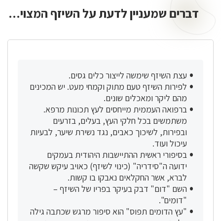
דברים שמעניין לדעת על השיזף המצוי...
דברים
שמעניין
לדעת
על
השיזף
המצוי...
עצת השיזף שימשה לייצור כלים גסים.
לפירות השיזף טעם מתוק וקמחי מעט. יש המכינים
מהם ליקר ומאכלים שונים.
ברפואה העממית מייחסים לעץ תכונות מרפא.
משתמשים בכל חלקי העץ, בעלים, בזרעים
ובפירות, לשיכוך כאבים, נגד נשירת שיער, לבעיות
עיכול ועוד.
בסיפורי ראשית ההתיישבות היהודית בעמקים
ידועה ה"סידריה" (כינוי לשיזף) כאויב עיקש שקשה
לברא, אשר החקלאים נאבקו בו קשות.
השם "דום" דבק בעיקר בפריו של השיזף –
"דומים".
"עץ הדומים תפוס" הוא סיפור מרגש שכתבה גילה