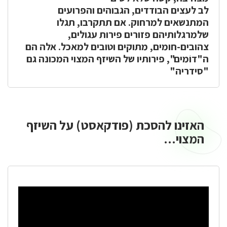
לב לעצים הבודדים, הגבוהים והפרועים
המתנשאים למרחוק. אם תתקרבו, תגלו
שלמרגלותיהם פזורים פירות עגולים,
צהובים-חומים, מתוקים וטובים למאכל. אלה הם
ה"דוֹמים", פירותיו של השיזף המצוי המכונה גם
"סידריה"
האזינו להסכת (פודקאסט) על השיזף
האזינו
להסכת
המצוי...
(פודקאסט)
על
השיזף
המצוי...