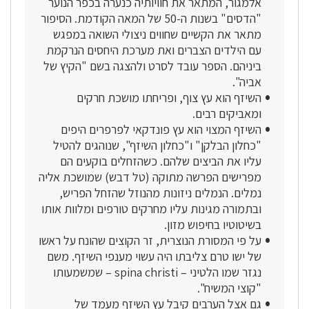
אלמגור, המתאר את חוויותיה כנערה בכפר הנוער
"הדסים" בשנות ה-50 של המאה הקודמת. הסיפור
מתאר את הקשיים שחווים ניצולי השואה במפגש
עם הילדים הצברים ואת מערכת היחסים הנרקמת
ביניהם. הספר עובד לסרט ולהצגה בשם "הקיץ של
אביה".
השיזף הוא עץ צוף, ופריחתו מושכת חרקים
ומאביקים רבים.
השיזף המצוי הוא עץ פונדקאי לפרפרים היפים
"כחלון הבלקן" ו"כחלון השיזף", שנוהגים להטיל
עליו את הביצים שלהם. כשהזחלים בוקעים הם
מפרישים הפרשה מתוקה (טל דבש) שמושכת אליה
נמלים. הנמלים ניזונות מהנוזל שהזחל הפריש,
ובתמורה מגינות עליו מחרקים טורפים ומלוות אותו
בשיטוטיו בחיפוש מזון.
על פי המסורת הנוצרית, זר הקוצים שהונח על ראשו
של ישו טרם צליבתו היה עשוי מענפי השיזף. משם
נגזר שמו הלטיני – spina christi – שמשמעותו
"קוצי המשיח".
גם אצל הערבים קיבל עץ השיזף מעמד של