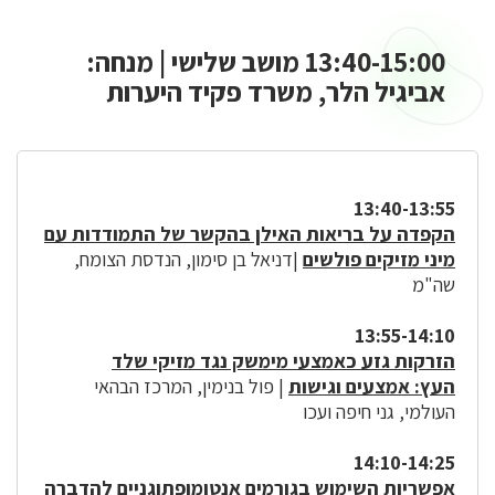
13:40-15:00 מושב שלישי | מנחה:
אביגיל הלר, משרד פקיד היערות
13:40-13:55
הקפדה על בריאות האילן בהקשר של התמודדות עם
מיני מזיקים פולשים
|דניאל בן סימון, הנדסת הצומח,
שה"מ
13:55-14:10
הזרקות גזע כאמצעי מימשק נגד מזיקי שלד
העץ: אמצעים וגישות
| פול בנימין, המרכז הבהאי
העולמי, גני חיפה ועכו
14:10-14:25
אפשריות השימוש בגורמים אנטומופתוגניים להדברה