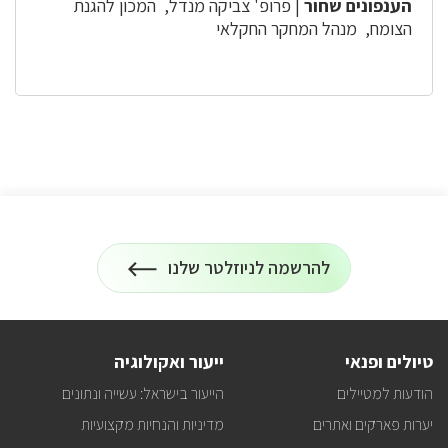
הענפונים שחור
| פרופ' צביקה מנדל, המכון להגנת
הצומח, מנהל המחקר החקלאי
להרשמה לניוזלטר שלנו
הרשמה
על
לניוזלטר
כל
המידע
על
טיולים
טיולים ופנאי
ייעור ואקולוגיה
ופעילויות
קק"ל
הודעות למטיילים
הייעור בישראל: עשייה ונתונים
אצלכם
במייל
יערות פארקים ואתרים
מדיניות והנחיות מקצועיות