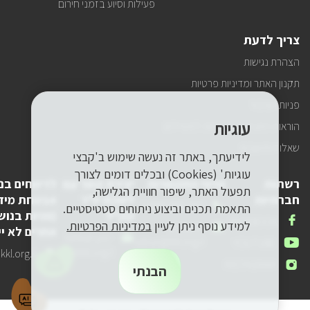
פעילות וסיוע בזמני חירום
צריך לדעת
הצהרת נגישות
תקנון האתר ומדיניות פרטיות
פניות הציבור
עוגיות
הוראות התנהגות ובטיחות למטיילים
שאלות ותשובות
לידיעתך, באתר זה נעשה שימוש ב'קבצי
עוגיות' (Cookies) ובכלים דומים לצורך
רשתות
פרטי התקשרות
יצירת קשר עם
לדיווחים בנ
תפעול האתר, שיפור חוויית הגלישה,
חברתיות
לשכת יו"ר
אבטחת מיד
טלפון
1-800-250-250
התאמת תכנים וביצוע ניתוחים סטטיסטיים.
קק"ל
(פניות בנוש
שלנו
אנחנו
FACEBOOK
למידע נוסף ניתן לעיין
במדיניות הפרטיות.
דואר
pneyot-
אחרים לא יי
בפייסבוק
דואר
lishkat-yor-
אלקטרוני
tzibur@kkl.org.il
אנחנו
YOUTUBE
אלקטרוני
kkl@kkl.org.il
דואר
kl.org.il
שלנו
ביוטיוב
אנחנו
INSTAGRAM
שלנו
אלקטרוני
הבנתי
באינסטגרם
שלנו