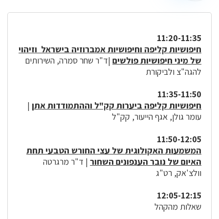
11:20-11:35
חיפושיות קליפה וחיפושיות אמברוזיה בישראל וזיהוי
של מיני חיפושיות פולשים
|ד"ר שחר סמרה, השירותים
להגה"צ ולביקורת
11:35-11:50
חיפושיות קליפה ביערות קק"ל וההתמודדות אתן
|
עומר גולן, אגף הייעור, קק"ל
11:50-12:05
המשמעות האקולוגית של עצי החורש הטבעי תחת
האיום של נובר הענפונים השחור
| ד"ר מרגרטה
וולצ'אק, רט"ג
12:05-12:15
שאלות מהקהל