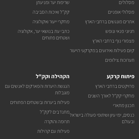
מסלולים
שריפות יער ומניעתן
מסלולי אופניים
קק"ל ואיכות הסביבה
אתרים מונגשים ברחבי הארץ
מחקרי ייעור ואקולוגיה
חניוני פנאי ונופש
כתבי עת בנושאי יער, אקולוגיה
ושטחים פתוחים
מצפורי נוף ברחבי הארץ
קיום פעילות ואירועים במקרקעי הייעור
תערוכות צילומים
פיתוח קרקע
הקהילה וקק"ל
פרויקטים ברחבי הארץ
הנגשת היערות והפארקים לאנשים עם
מוגבלות
מחקרי קק"ל לאורך השנים
פעילות ביערות ובשטחים הפתוחים
תכנון מתארי
מתנדבים לקק"ל
כנסים, ימי עיון ושיתופי פעולה בישראל
ובעולם
תרומה והוקרה
פעילות עם קהילות