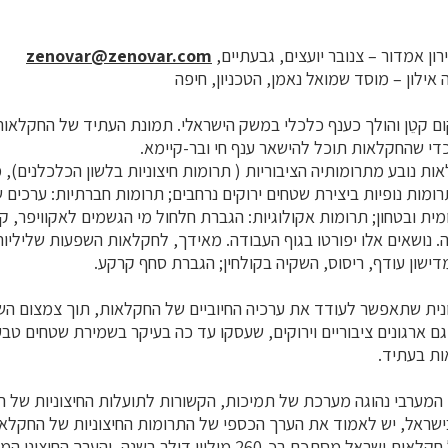
רון אמדור – צנובר יועצים, גבעתיים,
zenovar@zenovar.com
 אילון – מוסד שמואל נאמן, הטכניון, חיפה
 קטֵן והולך כענף כלכלי במשק הישראלי. תמונת העתיד של החקלאו
די שהחקלאות תוכל להישאר ענף חי ובר-קיימא.
ת נובע מתרומותיה הציבוריות ( תרומות חיצוניות בלשון הכלכלנים),
תרומות נופיות ביצירת שטחים ירוקים נרחבים; תרומות חברתיות: ערכים
ה. נושאים אלו יפורטו בגוף העבודה. מאידך, לחקלאות השפעות שליליות
ישון עודף, ריסוס, השקיה בקולחין; הגברת סחף קרקע.
נית שתאפשר לעודד את ערכיה החיוביים של החקלאות, תוך צמצום השפ
 ארגונים ציבוריים וירוקים, שעסקו עד כה בעיקר בשמירת שטחים טבע
ת בעתיד.
המערבי נהוגה מערכת של תמיכות, הקשורות לתועלות החיצוניות של ה
ישראל, יש לאמוד את הערך הכספי של התרומות החיצוניות של החקלאו
הערכים החיצוניים של חקלאות ישראל מסתכם בכ-260 מיליון דולר בשנה, וה