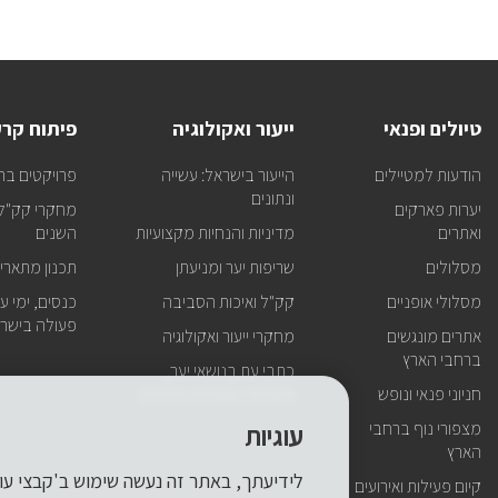
טיולים ופנאי
ייעור ואקולוגיה
פיתוח קר
הודעות למטיילים
הייעור בישראל: עשייה
פרויקטים בר
ונתונים
יערות פארקים
מחקרי קק"ל 
ואתרים
מדיניות והנחיות מקצועיות
השנים
מסלולים
שריפות יער ומניעתן
תכנון מתארי
מסלולי אופניים
קק"ל ואיכות הסביבה
כנסים, ימי עיו
פעולה בישרא
אתרים מונגשים
מחקרי ייעור ואקולוגיה
ברחבי הארץ
כתבי עת בנושאי יער,
חניוני פנאי ונופש
אקולוגיה ושטחים פתוחים
מצפורי נוף ברחבי
עוגיות
הארץ
קיום פעילות ואירועים