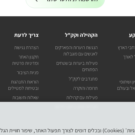
הרשמה
על
כל
לניוזלטר
המידע
על
טיולים
ופעילויות
קע
הקהילה וקק"ל
צריך לדעת
קק"ל
אצלכם
חבי הארץ
הנגשת היערות והפארקים
הצהרת נגישות
במייל
לאנשים עם מוגבלות
לאורך
תקנון האתר
פעילות ביערות ובשטחים
ומדיניות פרטיות
הפתוחים
פניות הציבור
מתנדבים לקק"ל
ן ושיתופי
הוראות התנהגות
ל ובעולם
תרומה והוקרה
ובטיחות למטיילים
פעילות עם קהילות
שאלות ותשובות
פעילות וסיוע בזמני חירום
לידיעתך, באתר זה נעשה שימוש ב'קבצי עוגיות' (Cookies) ובכלים דומים לצורך תפעול הא