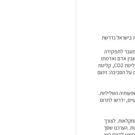
ת בישראל נדרשת
 מעבר לתפקידה
 שבין אדם ואדמתו
ושמירה על קרקע לאומית ובטחון; תרומות אקולוגיות: הגברת חלחול מי הגשמים לאקוויפר, קליטת CO2, קליטת
 על הסביבה: זיהום
עותיה השליליות.
יים, ידרשו לתרום
חקלאות. לצורך
ת. הערכנו שסך
ערך החיצוני הממוצע לדונם הוא