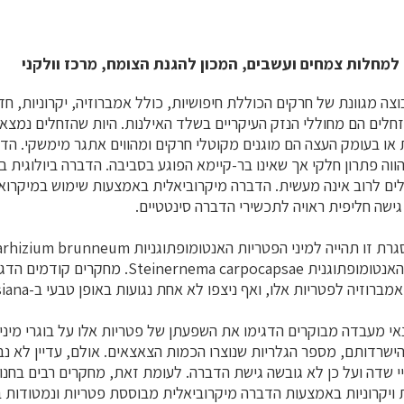
מחלות צמחים ועשבים, המכון להגנת הצומח, מרכז וולקני
צה מגוונת של חרקים הכוללת חיפושיות, כולל אמברוזיה, יקרוניות, חדק
זחלים הם מחוללי הנזק העיקריים בשלד האילנות. היות שהזחלים נמצא
או בעומק העצה הם מוגנים מקוטלי חרקים ומהווים אתגר מימשקי. ה
ווה פתרון חלקי אך שאינו בר-קיימא הפוגע בסביבה. הדברה ביולוגית 
לים לרוב אינה מעשית. הדברה מיקרוביאלית באמצעות שימוש במיקרואו
גישה חליפית ראויה לתכשירי הדברה סינטטיים.
bassiana ולנמטודה האנטומופתוגנית nernema carpocapsae
וזיה לפטריות אלו, ואף ניצפו לא אחת נגועות באופן טבעי ב-B. bassiana.
שרדותם, מספר הגלריות שנוצרו הכמות הצאצאים. אולם, עדיין לא נ
יי שדה ועל כן לא גובשה גישת הדברה. לעומת זאת, מחקרים רבים בחנו 
 ויקרוניות באמצעות הדברה מיקרוביאלית מבוססת פטריות ונמטודות