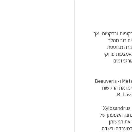
וניות וברקניות, אך
ים רוב מהלך
דברה מבוססת
באמצעות פרוקי
רגניזמים
עיקר ההתייחסות במסגרת זו תהייה למיני הפטריות האנטומופתוגניות Metarhizium brunneum ו- Beauveria
Stei. מחקרים קודמים הדגימו את הרגישות
ניסויים שהתבצעו בתנאי מעבדה מבוקרים הדגימו את השפעתן של פטריות אלו על בוגרי מיני Xylosandrus
בחנה השפעתן של
את רגישותן
 במעבדה ובשדה.