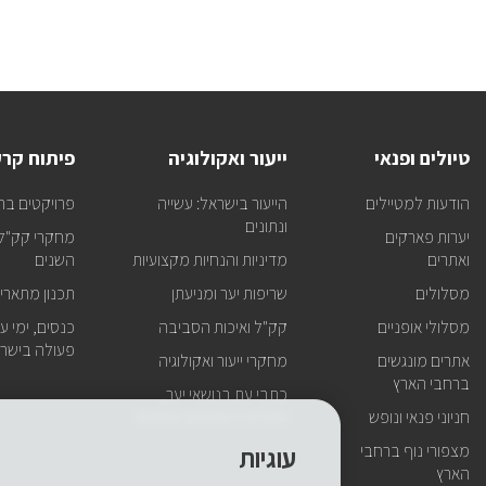
טיולים ופנאי
ייעור ואקולוגיה
פיתוח קר
הודעות למטיילים
הייעור בישראל: עשייה
פרויקטים בר
ונתונים
יערות פארקים
מחקרי קק"ל 
ואתרים
מדיניות והנחיות מקצועיות
השנים
מסלולים
שריפות יער ומניעתן
תכנון מתארי
מסלולי אופניים
קק"ל ואיכות הסביבה
כנסים, ימי עיו
פעולה בישרא
אתרים מונגשים
מחקרי ייעור ואקולוגיה
ברחבי הארץ
כתבי עת בנושאי יער,
חניוני פנאי ונופש
אקולוגיה ושטחים פתוחים
מצפורי נוף ברחבי
עוגיות
הארץ