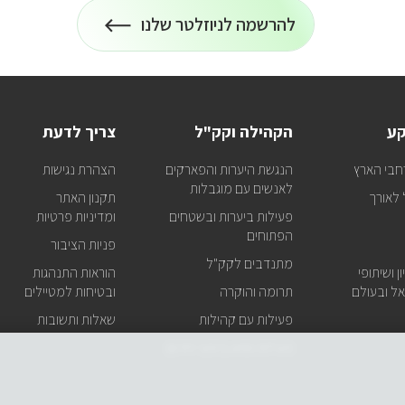
להרשמה לניוזלטר שלנו
הרשמה
על
כל
לניוזלטר
המידע
על
טיולים
ופעילויות
קע
הקהילה וקק"ל
צריך לדעת
קק"ל
אצלכם
חבי הארץ
הנגשת היערות והפארקים
הצהרת נגישות
במייל
לאנשים עם מוגבלות
לאורך
תקנון האתר
פעילות ביערות ובשטחים
ומדיניות פרטיות
הפתוחים
פניות הציבור
מתנדבים לקק"ל
ן ושיתופי
הוראות התנהגות
ל ובעולם
תרומה והוקרה
ובטיחות למטיילים
פעילות עם קהילות
שאלות ותשובות
פעילות וסיוע בזמני חירום