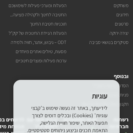
משחקים
הפעלות ומערכי פעילות לשימושכם
חידונים
החטיבה לחינוך ולקהילה מציעה...
סרטונים
תוכניות חטיבת החינוך
יצירה ירוקה
הפעלות הניידת החינוכית של קק"ל
סטיקרים בנושאי סביבה
ODT – גיבוש, אתגר, חוויה ולמידה
מסעות, טיולים ואתרים מיוחדים
ערכות פעילות ומוצרים חינוכיים
ובנוסף
הסדרי נגישות בקק"ל
עוגיות
פניות הציבור של קק"ל
תקנון האתר ומדיניות פרטיות
לידיעתך, באתר זה נעשה שימוש ב'קבצי
עוגיות' (Cookies) ובכלים דומים לצורך
רשתות
פרטי התקשרות
יצירת קשר עם
לדיווחים בנ
תפעול האתר, שיפור חוויית הגלישה,
חברתיות
לשכת יו"ר
אבטחת מיד
טלפון
1-800-250-250
התאמת תכנים וביצוע ניתוחים סטטיסטיים.