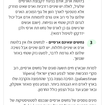
בלוטות ארס, אולם בניגוד לקבוצת הארסיים
שלעיל, לאלה יש שיניים רזרביות וארס שאינו מוזרק
אלא מטפטף לאורך השן אל גוף המוכש. הארס
שלהם על פי רוב אינו גורם לתמותת אדם אבל יכול
לגרום לנזק שטחי או נפיחות. (ישנם אנשים
שרגישים גם כן לארס של נחש תת ארסי ולכן
יזדקקו לטיפול רפואי).
נחשים שאינם ארסיים
– לנחשים אלו אין בלוטות
ארס או שיניים חלולות. יש להם שיניים אבל נשיכה
שלהם לא גורמת לדבר, למעט נזק שטחי באזור
שננשך.
למרות שבארץ חיים תשעה סוגים של נחשים ארסיים, רוב
מקרי ההכשות שמור לצפע הארץ ישראלי (Vipera
palaestinae). הסיבה נעוצה בכך שהתפוצה והקרבה שלו
בארץ לאדם היא הגבוהה ביותר. הצפע נפוץ מאזור אשקלון,
ובאר שבע ועד גבול הצפון כולל החרמון.
מינים נוספים של נחשים ארסיים שנכנסו לסטטיסטיקות של