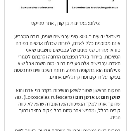
צילום: באדיבות בן קורן, אתר סנייקס
בישראל ידועים כ-300 מיני עכבישים שונים, רובם המכריע
אינם מסוכנים כלל לאדם, למרות שכולם ארסיים במידה
כזו או אחרת. שני מינים של עכבישים נחשבים שיאני
הנשיכות, בייחוד בגלל תפוצתם הרחבה וקרבתם למגורי
האדם. עכבישים אלה פעילים ברוב ימות השנה אבל שיא
פעילותם הוא בתקופה החמה. תזונת העכבישים מתבססת
בעיקר על חרקים ופרוקי רגליים אחרים.
המקום הראשון שמור לשיאן הנשיכות בקרב בני אדם והוא
שושן חום
או
ארסן חום
(Loxosceles rufescens). מה
שהופך אותו למלך הנשיכות הוא העובדה שהוא לא טווה
קורים בכלל, ומחפש אחר מזונו בכל מקום בחצר ובתוך
הבית.
במקום השני נמצאת עכבישה מיוחדת וידועה, העונה לשם