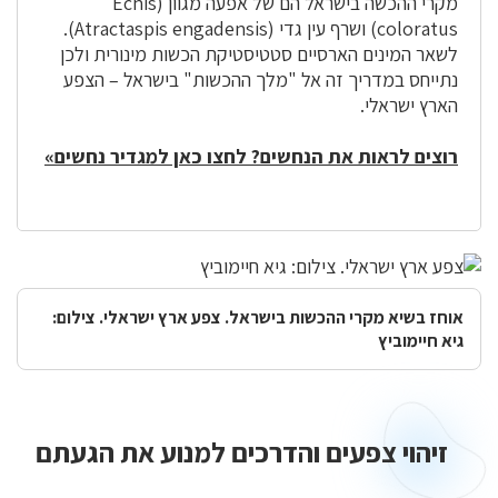
מקרי ההכשה בישראל הם של אפעה מגוון (Echis
coloratus) ושרף עין גדי (Atractaspis engadensis).
לשאר המינים הארסיים סטטיסטיקת הכשות מינורית ולכן
נתייחס במדריך זה אל "מלך ההכשות" בישראל – הצפע
הארץ ישראלי.
רוצים לראות את הנחשים? לחצו כאן למגדיר נחשים»
אוחז בשיא מקרי ההכשות בישראל. צפע ארץ ישראלי. צילום:
גיא חיימוביץ
זיהוי צפעים והדרכים למנוע את הגעתם
זיהוי
צפעים