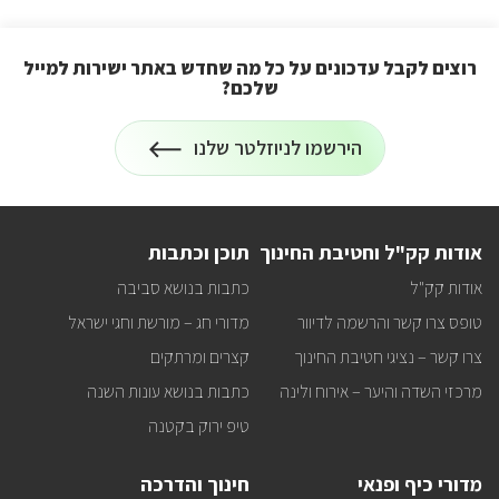
רוצים לקבל עדכונים על כל מה שחדש באתר ישירות למייל
שלכם?
הרשמה
הירשמו לניוזלטר שלנו
לניוזלטר
על
רוצים
לקבל
עדכונים
על
אודות קק"ל וחטיבת החינוך
תוכן וכתבות
כל
מה
אודות קק"ל
כתבות בנושא סביבה
שחדש
באתר
טופס צרו קשר והרשמה לדיוור
מדורי חג – מורשת וחגי ישראל
ישירות
למייל
צרו קשר – נציגי חטיבת החינוך
קצרים ומרתקים
שלכם?
מרכזי השדה והיער – אירוח ולינה
כתבות בנושא עונות השנה
טיפ ירוק בקטנה
מדורי כיף ופנאי
חינוך והדרכה